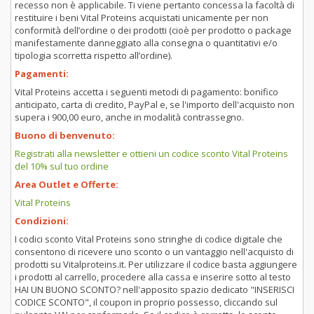
recesso non è applicabile. Ti viene pertanto concessa la facoltà di
restituire i beni Vital Proteins acquistati unicamente per non
conformità dell’ordine o dei prodotti (cioè per prodotto o package
manifestamente danneggiato alla consegna o quantitativi e/o
tipologia scorretta rispetto all’ordine).
Pagamenti:
Vital Proteins accetta i seguenti metodi di pagamento: bonifico
anticipato, carta di credito, PayPal e, se l'importo dell'acquisto non
supera i 900,00 euro, anche in modalità contrassegno.
Buono di benvenuto:
Registrati alla newsletter e ottieni un codice sconto Vital Proteins
del 10% sul tuo ordine
Area Outlet e Offerte:
Vital Proteins
Condizioni:
I codici sconto Vital Proteins sono stringhe di codice digitale che
consentono di ricevere uno sconto o un vantaggio nell'acquisto di
prodotti su Vitalproteins.it. Per utilizzare il codice basta aggiungere
i prodotti al carrello, procedere alla cassa e inserire sotto al testo
HAI UN BUONO SCONTO? nell'apposito spazio dedicato "INSERISCI
CODICE SCONTO", il coupon in proprio possesso, cliccando sul