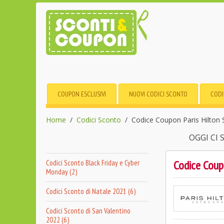
COUPON ESCLUSIVI
NUOVI CODICI SCONTO
CODI
Home
Codici Sconto
Codice Coupon Paris Hilton 
OGGI CI
Codice Coup
Codici Sconto Black Friday e Cyber
Monday (2)
Codici Sconto di Natale 2021 (6)
Codici Sconto di San Valentino
2022 (6)