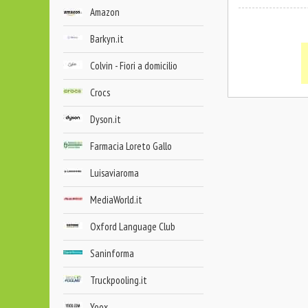
Amazon
Barkyn.it
Colvin - Fiori a domicilio
Crocs
Dyson.it
Farmacia Loreto Gallo
Luisaviaroma
MediaWorld.it
Oxford Language Club
Saninforma
Truckpooling.it
Yoox