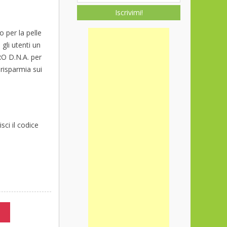
Iscrivimi!
o per la pelle
gli utenti un
RO D.N.A. per
 risparmia sui
sci il codice