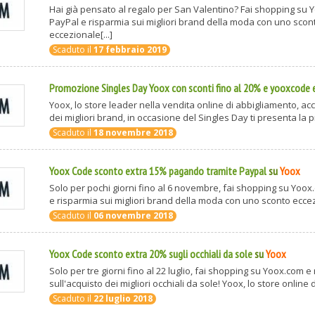
Hai già pensato al regalo per San Valentino? Fai shopping su
PayPal e risparmia sui migliori brand della moda con uno scon
eccezionale[...]
Scaduto il
17 febbraio 2019
Promozione Singles Day Yoox con sconti fino al 20% e yooxcode 
Yoox, lo store leader nella vendita online di abbigliamento, ac
dei migliori brand, in occasione del Singles Day ti presenta la p
Scaduto il
18 novembre 2018
Yoox Code sconto extra 15% pagando tramite Paypal
su
Yoox
Solo per pochi giorni fino al 6 novembre, fai shopping su Yoo
e risparmia sui migliori brand della moda con uno sconto eccezi
Scaduto il
06 novembre 2018
Yoox Code sconto extra 20% sugli occhiali da sole
su
Yoox
Solo per tre giorni fino al 22 luglio, fai shopping su Yoox.com e
sull'acquisto dei migliori occhiali da sole! Yoox, lo store online di 
Scaduto il
22 luglio 2018