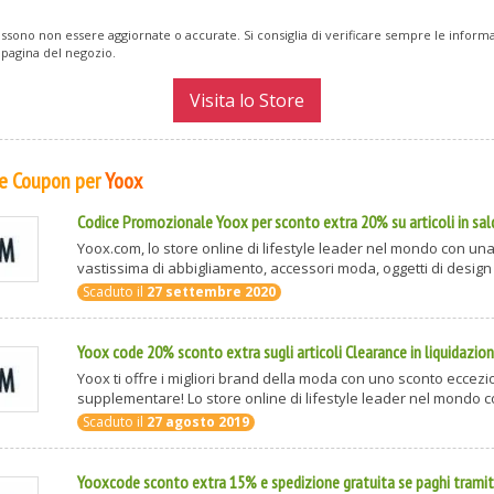
ssono non essere aggiornate o accurate. Si consiglia di verificare sempre le inform
 pagina del negozio.
Visita lo Store
 e Coupon per
Yoox
Codice Promozionale Yoox per sconto extra 20% su articoli in sa
Yoox.com, lo store online di lifestyle leader nel mondo con un
vastissima di abbigliamento, accessori moda, oggetti di design e d
Scaduto il
27 settembre 2020
Yoox code 20% sconto extra sugli articoli Clearance in liquidazio
Yoox ti offre i migliori brand della moda con uno sconto eccez
supplementare! Lo store online di lifestyle leader nel mondo co
Scaduto il
27 agosto 2019
Yooxcode sconto extra 15% e spedizione gratuita se paghi trami