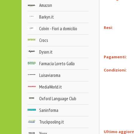
Amazon
Barkyn.it
Resi:
Colvin - Fiori a domicilio
Crocs
Dyson.it
Pagamenti:
Farmacia Loreto Gallo
Condizioni:
Luisaviaroma
MediaWorld.it
Oxford Language Club
Saninforma
Truckpooling.it
Ultimo aggior
Yoox