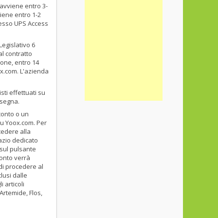
 avviene entro 3-
viene entro 1-2
presso UPS Access
Legislativo 6
al contratto
one, entro 14
oox.com. L'azienda
sti effettuati su
nsegna.
conto o un
 su Yoox.com. Per
ocedere alla
azio dedicato
 sul pulsante
conto verrà
di procedere al
usi dalle
 articoli
 Artemide, Flos,