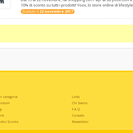
10% di sconto su tutti i prodotti! Yoox, lo store online di lifestyle 
Scaduto il
22 novembre 2017
r categoria
Links
andom
Chi Siamo
op
F.A.Q.
iti
Contatti
odici Sconto
Newsletter