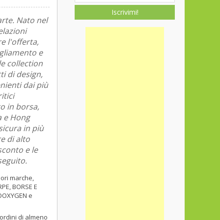
Iscrivimi!
arte. Nato nel
elazioni
 l'offerta,
igliamento e
e collection
i di design,
nienti dai più
itici
o in borsa,
na e Hong
sicura in più
 di alto
sconto e le
seguito.
iori marche,
RPE, BORSE E
YOOXYGEN e
 ordini di almeno