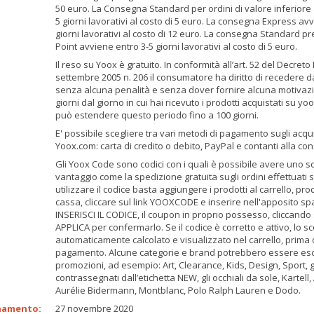
50 euro. La Consegna Standard per ordini di valore inferiore
5 giorni lavorativi al costo di 5 euro. La consegna Express av
giorni lavorativi al costo di 12 euro. La consegna Standard 
Point avviene entro 3-5 giorni lavorativi al costo di 5 euro.
Il reso su Yoox è gratuito. In conformità all’art. 52 del Decreto 
settembre 2005 n. 206 il consumatore ha diritto di recedere d
senza alcuna penalità e senza dover fornire alcuna motivazi
giorni dal giorno in cui hai ricevuto i prodotti acquistati su y
può estendere questo periodo fino a 100 giorni.
E' possibile scegliere tra vari metodi di pagamento sugli acqui
Yoox.com: carta di credito o debito, PayPal e contanti alla co
Gli Yoox Code sono codici con i quali è possibile avere uno s
vantaggio come la spedizione gratuita sugli ordini effettuati
utilizzare il codice basta aggiungere i prodotti al carrello, pr
cassa, cliccare sul link YOOXCODE e inserire nell'apposito sp
INSERISCI IL CODICE, il coupon in proprio possesso, cliccando
APPLICA per confermarlo. Se il codice è corretto e attivo, lo s
automaticamente calcolato e visualizzato nel carrello, prima 
pagamento. Alcune categorie e brand potrebbero essere escl
promozioni, ad esempio: Art, Clearance, Kids, Design, Sport, gli
contrassegnati dall’etichetta NEW, gli occhiali da sole, Kartell,
Aurélie Bidermann, Montblanc, Polo Ralph Lauren e Dodo.
namento:
27 novembre 2020