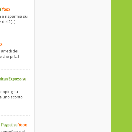
u
Yoox
m e risparmia sui
del 2[...]
ox
 arredi dei
 che pr[...]
rican Express
su
shopping su
re uno sconto
 Paypal
su
Yoox
approfitta del