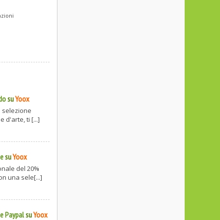
azioni
ldo
su
Yoox
a selezione
'arte, ti [...]
ne
su
Yoox
ionale del 20%
n una sele[...]
te Paypal
su
Yoox