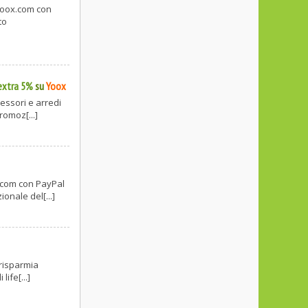
 Yoox.com con
to
extra 5%
su
Yoox
cessori e arredi
romoz[...]
x.com con PayPal
onale del[...]
 risparmia
life[...]