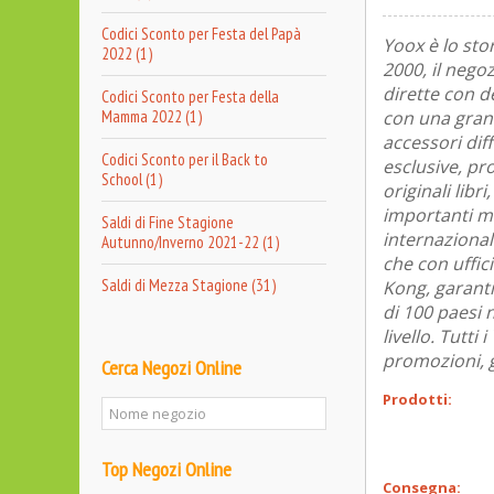
Codici Sconto per Festa del Papà
Yoox è lo sto
2022 (1)
2000, il nego
dirette con d
Codici Sconto per Festa della
Mamma 2022 (1)
con una grand
accessori dif
Codici Sconto per il Back to
esclusive, pr
School (1)
originali libr
importanti mus
Saldi di Fine Stagione
internazional
Autunno/Inverno 2021-22 (1)
che con uffici
Saldi di Mezza Stagione (31)
Kong, garanti
di 100 paesi 
livello. Tutt
promozioni, gl
Cerca Negozi Online
Prodotti:
Top Negozi Online
Consegna: