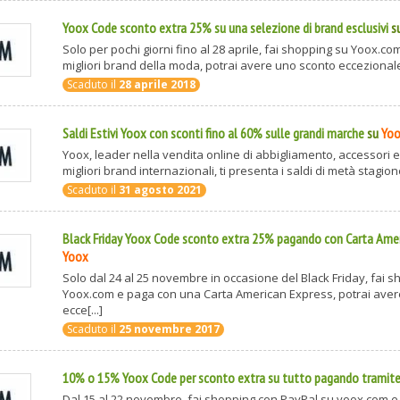
Yoox Code sconto extra 25% su una selezione di brand esclusivi
s
Solo per pochi giorni fino al 28 aprile, fai shopping su Yoox.co
migliori brand della moda, potrai avere uno sconto eccezionale 
Scaduto il
28 aprile 2018
Saldi Estivi Yoox con sconti fino al 60% sulle grandi marche
su
Yo
Yoox, leader nella vendita online di abbigliamento, accessori e
migliori brand internazionali, ti presenta i saldi di metà stagione
Scaduto il
31 agosto 2021
Black Friday Yoox Code sconto extra 25% pagando con Carta Ame
Yoox
Solo dal 24 al 25 novembre in occasione del Black Friday, fai 
Yoox.com e paga con una Carta American Express, potrai ave
ecce[...]
Scaduto il
25 novembre 2017
10% o 15% Yoox Code per sconto extra su tutto pagando tramite
Dal 15 al 22 novembre, fai shopping con PayPal su yoox.com e 