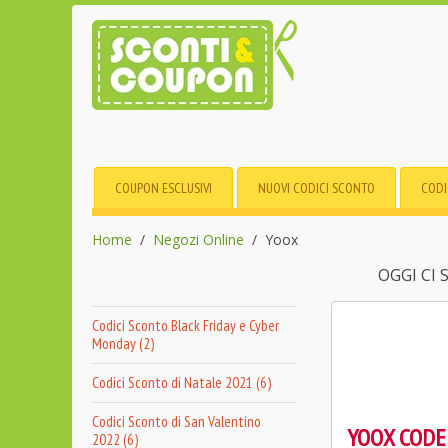
COUPON ESCLUSIVI
NUOVI CODICI SCONTO
CODI
Home
Negozi Online
Yoox
OGGI CI
Codici Sconto Black Friday e Cyber
Monday (2)
Codici Sconto di Natale 2021 (6)
Codici Sconto di San Valentino
YOOX CODE
2022 (6)