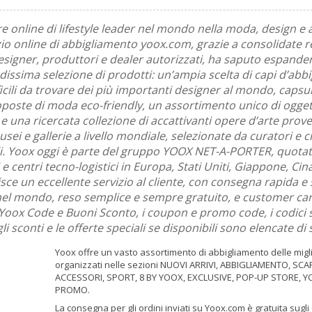
re online di lifestyle leader nel mondo nella moda, design e 
zio online di abbigliamento yoox.com, grazie a consolidate r
esigner, produttori e dealer autorizzati, ha saputo espandere
issima selezione di prodotti: un’ampia scelta di capi d’abb
ficili da trovare dei più importanti designer al mondo, capsul
oposte di moda eco-friendly, un assortimento unico di oggett
i, e una ricercata collezione di accattivanti opere d’arte prove
ei e gallerie a livello mondiale, selezionate da curatori e cr
i. Yoox oggi è parte del gruppo YOOX NET-A-PORTER, quotat
 e centri tecno-logistici in Europa, Stati Uniti, Giappone, Ci
sce un eccellente servizio al cliente, con consegna rapida e 
nel mondo, reso semplice e sempre gratuito, e customer care
i i Yoox Code e Buoni Sconto, i coupon e promo code, i codici 
i sconti e le offerte speciali se disponibili sono elencate di 
Yoox offre un vasto assortimento di abbigliamento delle migl
organizzati nelle sezioni NUOVI ARRIVI, ABBIGLIAMENTO, SCA
ACCESSORI, SPORT, 8 BY YOOX, EXCLUSIVE, POP-UP STORE, 
PROMO.
La consegna per gli ordini inviati su Yoox.com è gratuita sugli