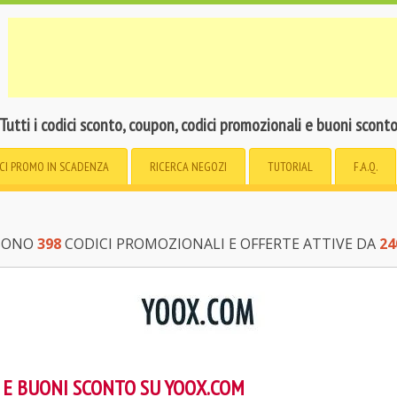
Tutti i codici sconto, coupon, codici promozionali e buoni scont
CI PROMO
IN SCADENZA
RICERCA
NEGOZI
TUTORIAL
F.A.Q.
 SONO
398
CODICI PROMOZIONALI E OFFERTE ATTIVE DA
24
 E BUONI SCONTO SU YOOX.COM