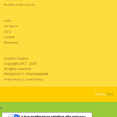
Archivio Codici Sconto
Links
Chi Siamo
F.A.Q.
Contatti
Newsletter
Sconti e Coupon
Copyright 2012 - 2026
All rights reserved
PROMOOX P.I. IT04076680984
|
Privacy Policy
Cookie Policy
Dev by
Sea
0
Le tue preferenze relative alla privacy