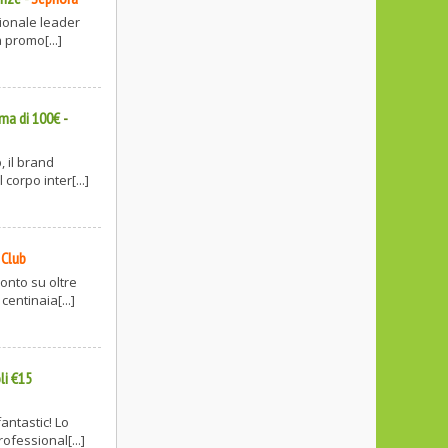
zionale leader
 promo[...]
ima di 100€
-
, il brand
corpo inter[...]
 Club
onto su oltre
entinaia[...]
li €15
antastic! Lo
ofessional[...]