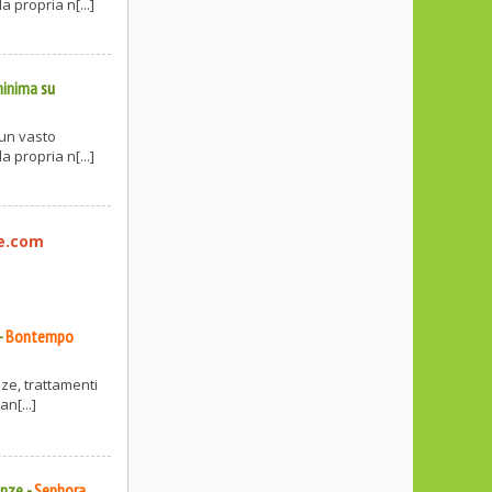
a propria n[...]
minima
su
 un vasto
a propria n[...]
re.com
-
Bontempo
nze, trattamenti
n[...]
anze
-
Sephora