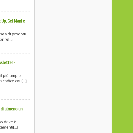
 Up, Gel Mani e
nea di prodotti
rire[...]
wsletter
-
il più ampio
 codice cou[...]
 di almeno un
hos dove è
tamenti[...]