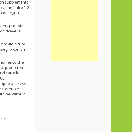
 con supplemento.
avviene entro 1-2
 la consegna
per i prodotti
do riceve la
circuito sicuro
assegno con un
fanumerico che
di prodotti su
 al carrello,
ICE
roprio possesso,
 corretto e
to nel carrello,
azioni