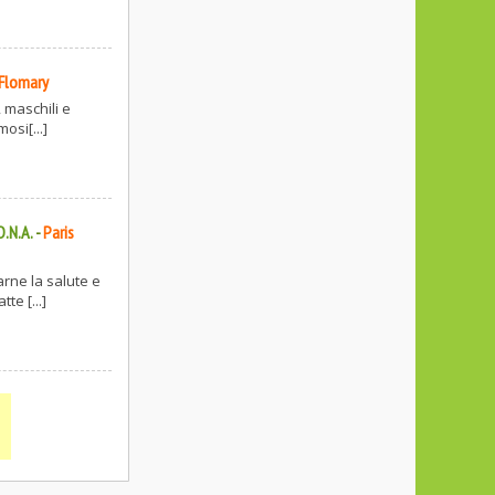
Flomary
 maschili e
osi[...]
D.N.A.
-
Paris
arne la salute e
te [...]