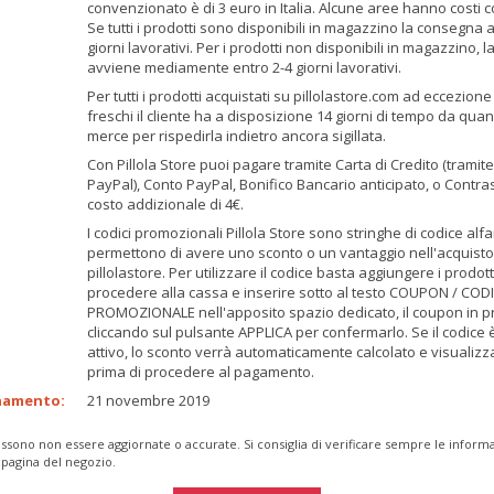
convenzionato è di 3 euro in Italia. Alcune aree hanno costi
Se tutti i prodotti sono disponibili in magazzino la consegna 
giorni lavorativi. Per i prodotti non disponibili in magazzino,
avviene mediamente entro 2-4 giorni lavorativi.
Per tutti i prodotti acquistati su pillolastore.com ad eccezione 
freschi il cliente ha a disposizione 14 giorni di tempo da quan
merce per rispedirla indietro ancora sigillata.
Con Pillola Store puoi pagare tramite Carta di Credito (tramite 
PayPal), Conto PayPal, Bonifico Bancario anticipato, o Contr
costo addizionale di 4€.
I codici promozionali Pillola Store sono stringhe di codice al
permettono di avere uno sconto o un vantaggio nell'acquisto 
pillolastore. Per utilizzare il codice basta aggiungere i prodotti
procedere alla cassa e inserire sotto al testo COUPON / COD
PROMOZIONALE nell'apposito spazio dedicato, il coupon in p
cliccando sul pulsante APPLICA per confermarlo. Se il codice è
attivo, lo sconto verrà automaticamente calcolato e visualizza
prima di procedere al pagamento.
namento:
21 novembre 2019
ssono non essere aggiornate o accurate. Si consiglia di verificare sempre le inform
 pagina del negozio.