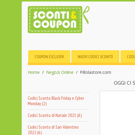
COUPON ESCLUSIVI
NUOVI CODICI SCONTO
CODI
Home
Negozi Online
Pillolastore.com
OGGI CI
Codici Sconto Black Friday e Cyber
Monday (2)
Codici Sconto di Natale 2021 (6)
Codici Sconto di San Valentino
2022 (6)