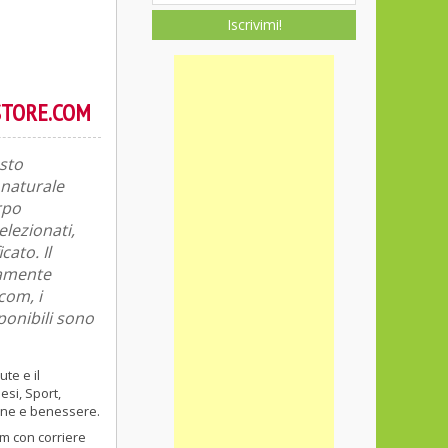
Iscrivimi!
STORE.COM
asto
 naturale
rpo
lezionati,
ato. Il
camente
com, i
sponibili sono
ute e il
esi, Sport,
iene e benessere.
om con corriere