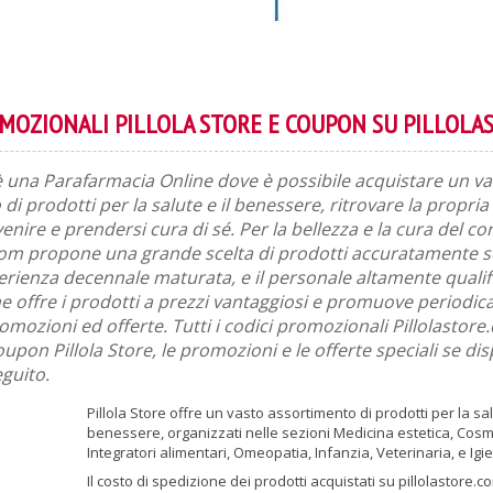
OMOZIONALI PILLOLA STORE E COUPON SU PILLOLA
 è una Parafarmacia Online dove è possibile acquistare un v
di prodotti per la salute e il benessere, ritrovare la propria
venire e prendersi cura di sé. Per la bellezza e la cura del co
com propone una grande scelta di prodotti accuratamente se
perienza decennale maturata, e il personale altamente qualific
e offre i prodotti a prezzi vantaggiosi e promuove periodi
ozioni ed offerte. Tutti i codici promozionali Pillolastore.
oupon Pillola Store, le promozioni e le offerte speciali se di
eguito.
Pillola Store offre un vasto assortimento di prodotti per la sal
benessere, organizzati nelle sezioni Medicina estetica, Cosm
Integratori alimentari, Omeopatia, Infanzia, Veterinaria, e Ig
Il costo di spedizione dei prodotti acquistati su pillolastore.c