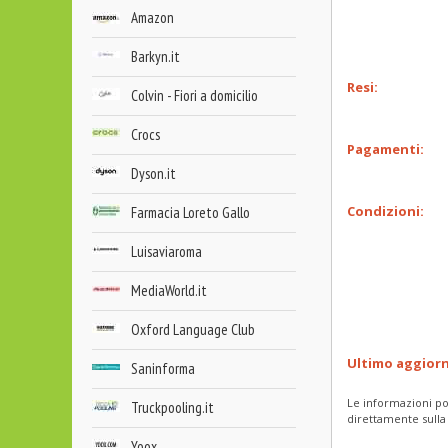
Amazon
Barkyn.it
Resi:
Colvin - Fiori a domicilio
Crocs
Pagamenti:
Dyson.it
Condizioni:
Farmacia Loreto Gallo
Luisaviaroma
MediaWorld.it
Oxford Language Club
Ultimo aggior
Saninforma
Le informazioni po
Truckpooling.it
direttamente sulla
Yoox