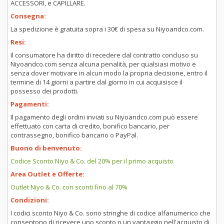
ACCESSORI, e CAPILLARE.
Consegna:
La spedizione è gratuita sopra i 30€ di spesa su Niyoandco.com.
Resi:
Il consumatore ha diritto di recedere dal contratto concluso su
Niyoandco.com senza alcuna penalità, per qualsiasi motivo e
senza dover motivare in alcun modo la propria decisione, entro il
termine di 14 giorni a partire dal giorno in cui acquisisce il
possesso dei prodotti.
Pagamenti:
Il pagamento degli ordini inviati su Niyoandco.com può essere
effettuato con carta di credito, bonifico bancario, per
contrassegno, bonifico bancario o PayPal.
Buono di benvenuto:
Codice Sconto Niyo & Co. del 20% per il primo acquisto
Area Outlet e Offerte:
Outlet Niyo & Co. con sconti fino al 70%
Condizioni:
I codici sconto Niyo & Co. sono stringhe di codice alfanumerico che
consentono di ricevere uno sconto o un vantaggio nell'acquisto di