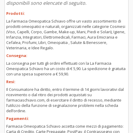
disponibili sono elencate di seguito.
Prodotti:
La Farmacia Omeopatica Schiavo offre un vasto assortimento di
prodotti omeopatici e naturali, organizzati nelle categorie Cosmesi
(Viso, Capelli, Corpo, Gambe, Make-up, Mani, Piedi e Solari), Igiene,
Infanzia, Integratori, Elettromedicali, Farmaci, Aura Emicrania e
Cefalea, Profumi, Libri, Omeopatia , Salute & Benessere,
Veterinaria, e Idee Regalo.
Consegna:
La consegna per tutti gli ordini effettuati con la La Farmacia
Omeopatica Schiavo ha un costo di € 5,90. La spedizione è gratuita
con una spesa superiore a € 59,90.
Resi:
Il Consumatore ha diritto, entro il termine di 14 giorni lavorativi dal
ricevimento o dal ritiro dei prodotti acquistati su
farmaciaschiavo.com, di esercitare il diritto di recesso, mediante
l’utilizzo della funzione di segnalazione problemi nella scheda
dell’ordine.
Pagamenti:
Farmacia Omeopatica Schiavo accetta come mezzi di pagamento:
Carta di Credito, Carte Prepagate, PostPay, il Contrassegno con