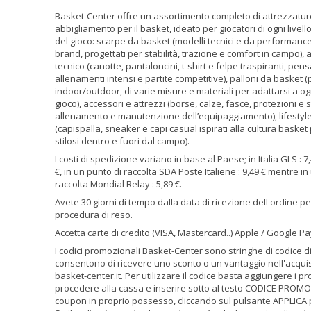
Basket-Center offre un assortimento completo di attrezzatur
abbigliamento per il basket, ideato per giocatori di ogni livel
del gioco: scarpe da basket (modelli tecnici e da performance 
brand, progettati per stabilità, trazione e comfort in campo),
tecnico (canotte, pantaloncini, t-shirt e felpe traspiranti, pens
allenamenti intensi e partite competitive), palloni da basket (pa
indoor/outdoor, di varie misure e materiali per adattarsi a og
gioco), accessori e attrezzi (borse, calze, fasce, protezioni e
allenamento e manutenzione dell’equipaggiamento), lifestyl
(capispalla, sneaker e capi casual ispirati alla cultura baske
stilosi dentro e fuori dal campo).
I costi di spedizione variano in base al Paese; in Italia GLS : 7,
€, in un punto di raccolta SDA Poste Italiene : 9,49 € mentre in
raccolta Mondial Relay : 5,89 €.
Avete 30 giorni di tempo dalla data di ricezione dell'ordine p
procedura di reso.
Accetta carte di credito (VISA, Mastercard..) Apple / Google Pa
I codici promozionali Basket-Center sono stringhe di codice di
consentono di ricevere uno sconto o un vantaggio nell'acquis
basket-center.it. Per utilizzare il codice basta aggiungere i pro
procedere alla cassa e inserire sotto al testo CODICE PROMO
coupon in proprio possesso, cliccando sul pulsante APPLICA 