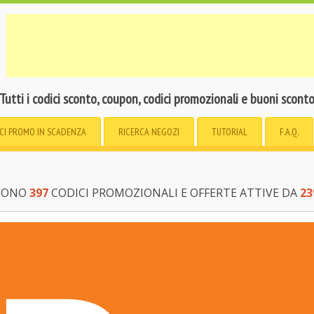
Tutti i codici sconto, coupon, codici promozionali e buoni scont
CI PROMO
IN SCADENZA
RICERCA
NEGOZI
TUTORIAL
F.A.Q.
 SONO
397
CODICI PROMOZIONALI E OFFERTE ATTIVE DA
23