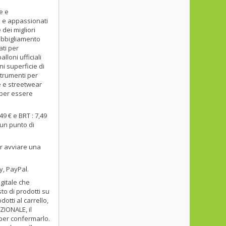
e e
lo e appassionati
dei migliori
 abbigliamento
ati per
lloni ufficiali
ni superficie di
 strumenti per
e e streetwear
t per essere
49 € e BRT : 7,49
 un punto di
er avviare una
y, PayPal.
gitale che
to di prodotti su
dotti al carrello,
ZIONALE, il
per confermarlo.