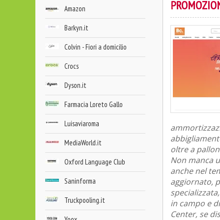
PROMOZION
Amazon
Barkyn.it
Colvin - Fiori a domicilio
Crocs
Dyson.it
Farmacia Loreto Gallo
Luisaviaroma
ammortizzazio
abbigliamento
MediaWorld.it
oltre a pallon
Non manca un’
Oxford Language Club
anche nel tem
Saninforma
aggiornato, p
specializzata
Truckpooling.it
in campo e di
Center, se dis
Yoox