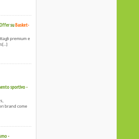
Offer
su
Basket-
ettagli premium e
[...]
mento sportivo
-
s,
iori brand come
ismo
-