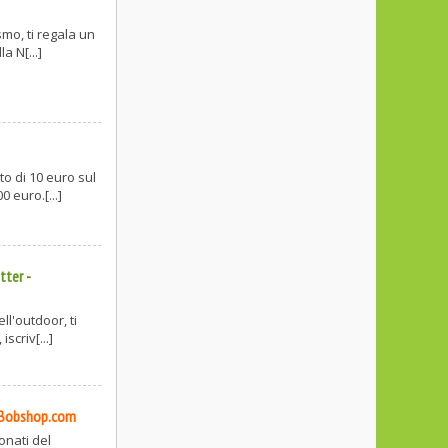
smo, ti regala un
a N[...]
o di 10 euro sul
 euro.[...]
tter
-
l'outdoor, ti
scriv[...]
Bobshop.com
onati del