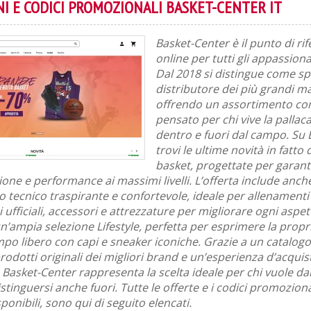
I E CODICI PROMOZIONALI BASKET-CENTER IT
Basket-Center è il punto di ri
online per tutti gli appassiona
Dal 2018 si distingue come spe
distributore dei più grandi ma
offrendo un assortimento co
pensato per chi vive la pallac
dentro e fuori dal campo. Su
trovi le ultime novità in fatto
basket, progettate per garanti
ne e performance ai massimi livelli. L’offerta include anch
 tecnico traspirante e confortevole, ideale per allenamenti 
i ufficiali, accessori e attrezzature per migliorare ogni aspet
ampia selezione Lifestyle, perfetta per esprimere la propr
po libero con capi e sneaker iconiche. Grazie a un catalo
rodotti originali dei migliori brand e un’esperienza d’acquis
, Basket-Center rappresenta la scelta ideale per chi vuole d
stinguersi anche fuori. Tutte le offerte e i codici promoziona
ponibili, sono qui di seguito elencati.