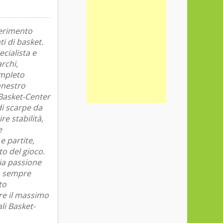
ferimento
ti di basket.
cialista e
rchi,
mpleto
anestro
 Basket-Center
 di scarpe da
re stabilità,
e
e partite,
to del gioco.
ia passione
go sempre
to
are il massimo
li Basket-