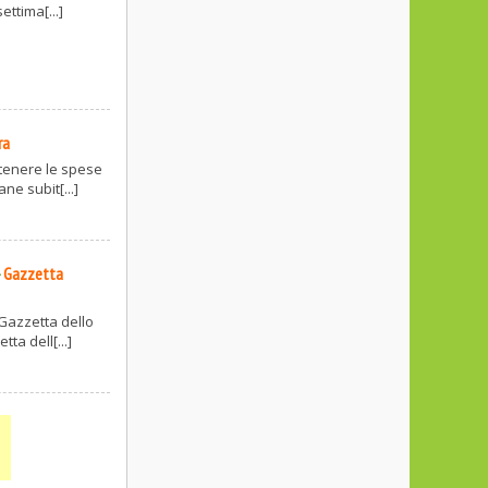
ettima[...]
ra
tenere le spese
ne subit[...]
-
Gazzetta
 Gazzetta dello
ta dell[...]