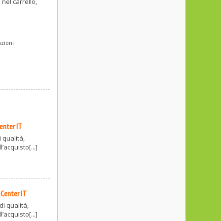
 nel carrello,
azioni
enter IT
 qualità,
acquisto[...]
Center IT
i qualità,
acquisto[...]