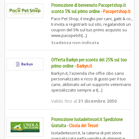
Promozione di benvenuto Pacopetshop.it
sconto 5% sul primo ordine
-
Pacopetshop.it
Paco Pet Shop, il meglio per cani, gatti & co.,
ti invita a registrarti sul sito, regalandoti un
coupon del 5% sul tuo primo acquisto su
www.pacopetsh[...]
Scadenza non indicata
Offerta Barkyn per sconto del 25% sul tuo
primo ordine
-
Barkyn.it
Barkyn.it, l'azienda che offre cibo sano
personalizzato e ricco di gusto per il tuo
cane, abbinato ad un supporto veterinario
specializzato sempre a t[...]
Valido fino al
31 dicembre 2050
Promozione Isoladeitesori.it Spedizione
Gratuita
-
L’Isola dei Tesori
Isoladeitesori.it, la catena di pet store
specializzata nella vendita di alimenti e