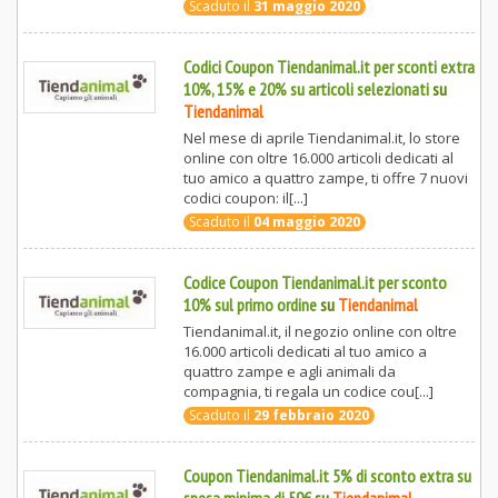
Scaduto il
31 maggio 2020
Codici Coupon Tiendanimal.it per sconti extra
10%, 15% e 20% su articoli selezionati
su
Tiendanimal
Nel mese di aprile Tiendanimal.it, lo store
online con oltre 16.000 articoli dedicati al
tuo amico a quattro zampe, ti offre 7 nuovi
codici coupon: il[...]
Scaduto il
04 maggio 2020
Codice Coupon Tiendanimal.it per sconto
10% sul primo ordine
su
Tiendanimal
Tiendanimal.it, il negozio online con oltre
16.000 articoli dedicati al tuo amico a
quattro zampe e agli animali da
compagnia, ti regala un codice cou[...]
Scaduto il
29 febbraio 2020
Coupon Tiendanimal.it 5% di sconto extra su
spesa minima di 59€
su
Tiendanimal