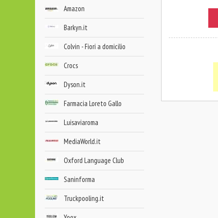
Amazon
Barkyn.it
Colvin - Fiori a domicilio
Crocs
Dyson.it
Farmacia Loreto Gallo
Luisaviaroma
MediaWorld.it
Oxford Language Club
Saninforma
Truckpooling.it
Yoox