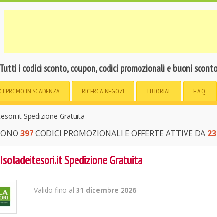
Tutti i codici sconto, coupon, codici promozionali e buoni scont
CI PROMO
IN SCADENZA
RICERCA
NEGOZI
TUTORIAL
F.A.Q.
sori.it Spedizione Gratuita
 SONO
397
CODICI PROMOZIONALI E OFFERTE ATTIVE DA
23
soladeitesori.it Spedizione Gratuita
Valido fino al
31 dicembre 2026