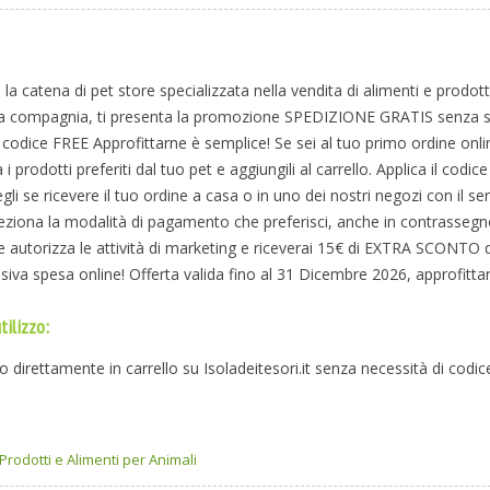
t, la catena di pet store specializzata nella vendita di alimenti e prodotti
i da compagnia, ti presenta la promozione SPEDIZIONE GRATIS senza 
l codice FREE Approfittarne è semplice! Se sei al tuo primo ordine onlin
ca i prodotti preferiti dal tuo pet e aggiungili al carrello. Applica il codi
gli se ricevere il tuo ordine a casa o in uno dei nostri negozi con il ser
seleziona la modalità di pagamento che preferisci, anche in contrasseg
re autorizza le attività di marketing e riceverai 15€ di EXTRA SCONTO d
ssiva spesa online! Offerta valida fino al 31 Dicembre 2026, approfitta
tilizzo:
o direttamente in carrello su Isoladeitesori.it senza necessità di codi
Prodotti e Alimenti per Animali