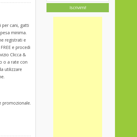
Iscrivimi!
 per cani, gatti
spesa minima.
e registrati e
ce FREE e procedi
vizio Clicca &
no o a rate con
a utilizzare
ne.
ce promozionale.