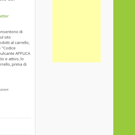
etter
consentono di
ul sito
dotti al carrello,
o "Codice
 pulsante APPLICA
 e attivo, lo
rello, prima di
azioni