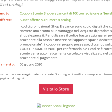
li ed orologi.
enuto:
Coupon Sconto Shopelegance.it di 10€ con iscrizione a Newsl
fferte:
Super offerte su numerosi orologi
I codici promozionali Shop Elegance sono codici digitali che 
ricevere uno sconto o un vantaggio nell'acquisto di prodotti s
shopelegance.it. Per utilizzare il codice basta aggiungere i pro
procedere alla cassa e inserire nell'apposito spazio dedicat
promozionale", il coupon in proprio possesso, cliccando sul
CODICE PROMOZIONALE per confermarlo. Se il codice è corretto
sconto verrà automaticamente calcolato e visualizzato nel car
procedere al pagamento.
namento:
06 giugno 2020
ssono non essere aggiornate o accurate. Si consiglia di verificare sempre le inform
 pagina del negozio.
Visita lo Store