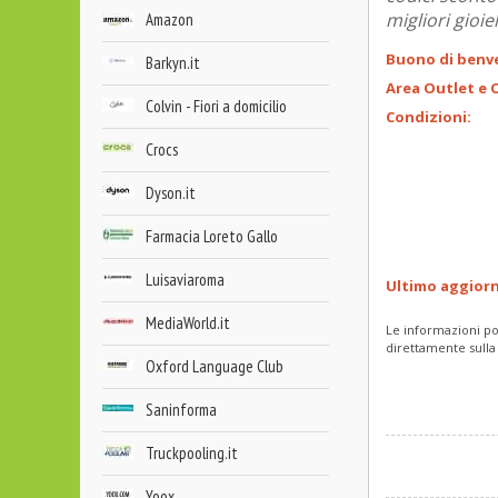
migliori gioiel
Amazon
Buono di benv
Barkyn.it
Area Outlet e O
Colvin - Fiori a domicilio
Condizioni:
Crocs
Dyson.it
Farmacia Loreto Gallo
Luisaviaroma
Ultimo aggior
MediaWorld.it
Le informazioni po
direttamente sulla
Oxford Language Club
Saninforma
Truckpooling.it
Yoox