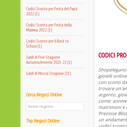
Codici Sconto per Festa del Papà
2022 (1)
Codici Sconto per Festa della
Mamma 2022 (1)
Codici Sconto per il Back to
School (1)
CODICI PR
Saldi di Fine Stagione
Autunno/Inverno 2021-22 (1)
Shopelegance.
Saldi di Mezza Stagione (31)
gioielli onli
con sconti da
trovare un’am
Cerca Negozi Online
argento, gioie
come: anniver
matrimoni e l
Preziose Blis
un andamento 
Top Negozi Online
codici sconto