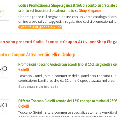
Codice Promozionale Shopelegance.it 16€ di sconto su bracciale c
sconto sul braccialetto catena moto
su
Shop Elegance
Shopelegance.it, il negozio online con un vasto catalogo di orolo
online a prezzi vantaggiosi, ti regala due codici promozionali per
Scaduto il
01 gennaio 2022
n sono presenti Codici Sconto e Coupon Attivi per
Shop Eleg
conto e Coupon Attivi per
Gioielli e Orologi
Promozioni Toscano Gioielli con sconti fino al 15% su gioielli e or
Gioielli
Toscano Gioielli, sito e-commerce della gioielleria Toscano Gioi
conduzione familiare, che da 32 anni è specializzata nella vendita
Scadenza non indicata
Offerta Toscano Gioielli sconto del 13% con spesa minina di 250
Gioielli
Toscano Gioielli, sito e-commerce specializzato nella vendita di 
delle migliori marche, ti presenta la sua nuova offerta: se il va[.