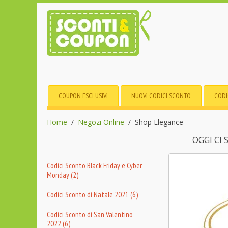
COUPON ESCLUSIVI
NUOVI CODICI SCONTO
CODI
Home
Negozi Online
Shop Elegance
OGGI CI
Codici Sconto Black Friday e Cyber
Monday (2)
Codici Sconto di Natale 2021 (6)
Codici Sconto di San Valentino
2022 (6)