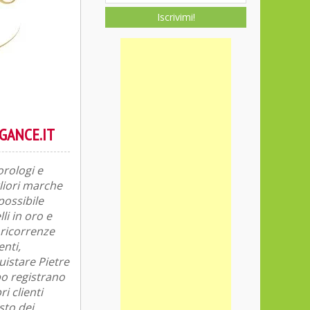
Iscrivimi!
GANCE.IT
orologi e
gliori marche
possibile
li in oro e
r ricorrenze
nti,
uistare Pietre
po registrano
i clienti
sto dei