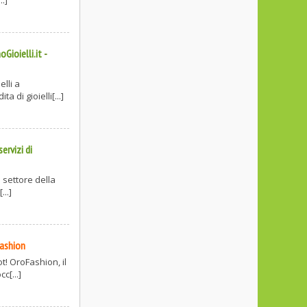
Gioielli.it
-
elli a
 di gioielli[...]
ervizi di
l settore della
...]
Fashion
t! OroFashion, il
c[...]