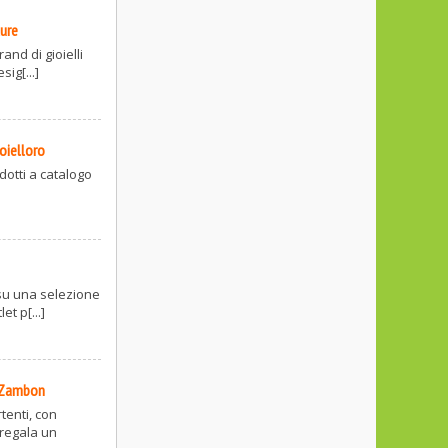
ure
rand di gioielli
ig[...]
oielloro
odotti a catalogo
 su una selezione
et p[...]
 Zambon
tenti, con
 regala un