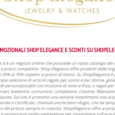
OMOZIONALI SHOP ELEGANCE E SCONTI SU SHOPELE
it è un negozio online che possiede un vasto catalogo dei 
ne a prezzi competitivi. Shop Elegance offre prodotti delle mi
l 30% al 70% rispetto ai prezzi di listino. Su ShopElegance è 
pia selezione di articoli regalo per uomo e per donna, gioiel
lli personalizzabili con incisione di nomi e frasi, e regali pe
sari, battesimi, comunioni, compleanni, cresime, fidanzame
auree. Sul sito è presente una sezione Investimenti ove acq
terate e Certificate, chiamati anche beni rifugio, che da tem
del prezzo sempre in crescita. ShopElegance offre ai propr
 e promozioni molto vantaggiose per risparmiare sull'acqui