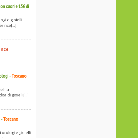
on cuori e 15€ di
gi e gioielli
 rice[...]
ance
ologi
-
Toscano
elli a
 di gioielli[...]
€
-
Toscano
orologi e gioielli
..]