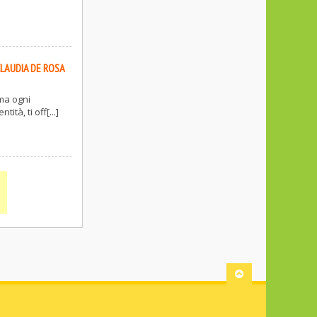
LAUDIA DE ROSA
rma ogni
tà, ti off[...]