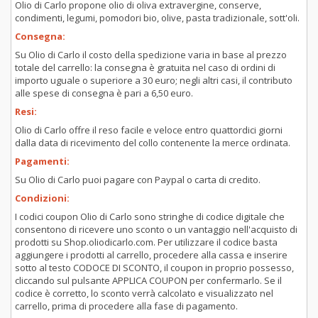
Olio di Carlo propone olio di oliva extravergine, conserve,
condimenti, legumi, pomodori bio, olive, pasta tradizionale, sott'oli.
Consegna:
Su Olio di Carlo il costo della spedizione varia in base al prezzo
totale del carrello: la consegna è gratuita nel caso di ordini di
importo uguale o superiore a 30 euro; negli altri casi, il contributo
alle spese di consegna è pari a 6,50 euro.
Resi:
Olio di Carlo offre il reso facile e veloce entro quattordici giorni
dalla data di ricevimento del collo contenente la merce ordinata.
Pagamenti:
Su Olio di Carlo puoi pagare con Paypal o carta di credito.
Condizioni:
I codici coupon Olio di Carlo sono stringhe di codice digitale che
consentono di ricevere uno sconto o un vantaggio nell'acquisto di
prodotti su Shop.oliodicarlo.com. Per utilizzare il codice basta
aggiungere i prodotti al carrello, procedere alla cassa e inserire
sotto al testo CODOCE DI SCONTO, il coupon in proprio possesso,
cliccando sul pulsante APPLICA COUPON per confermarlo. Se il
codice è corretto, lo sconto verrà calcolato e visualizzato nel
carrello, prima di procedere alla fase di pagamento.