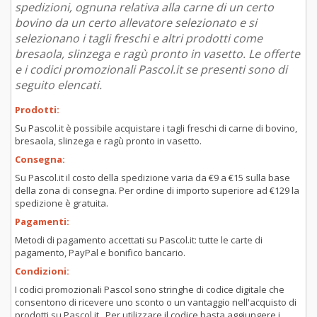
spedizioni, ognuna relativa alla carne di un certo
bovino da un certo allevatore selezionato e si
selezionano i tagli freschi e altri prodotti come
bresaola, slinzega e ragù pronto in vasetto. Le offerte
e i codici promozionali Pascol.it se presenti sono di
seguito elencati.
Prodotti:
Su Pascol.it è possibile acquistare i tagli freschi di carne di bovino,
bresaola, slinzega e ragù pronto in vasetto.
Consegna:
Su Pascol.it il costo della spedizione varia da €9 a €15 sulla base
della zona di consegna. Per ordine di importo superiore ad €129 la
spedizione è gratuita.
Pagamenti:
Metodi di pagamento accettati su Pascol.it: tutte le carte di
pagamento, PayPal e bonifico bancario.
Condizioni:
I codici promozionali Pascol sono stringhe di codice digitale che
consentono di ricevere uno sconto o un vantaggio nell'acquisto di
prodotti su Pascol.it . Per utilizzare il codice basta aggiungere i