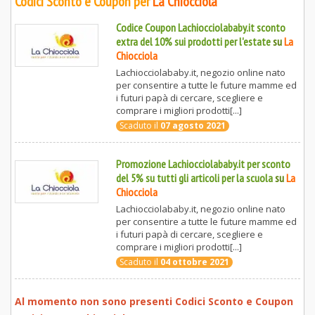
Codici Sconto e Coupon per
La Chiocciola
Codice Coupon Lachiocciolababy.it sconto
extra del 10% sui prodotti per l'estate
su
La
Chiocciola
Lachiocciolababy.it, negozio online nato
per consentire a tutte le future mamme ed
i futuri papà di cercare, scegliere e
comprare i migliori prodotti[...]
Scaduto il
07 agosto 2021
Promozione Lachiocciolababy.it per sconto
del 5% su tutti gli articoli per la scuola
su
La
Chiocciola
Lachiocciolababy.it, negozio online nato
per consentire a tutte le future mamme ed
i futuri papà di cercare, scegliere e
comprare i migliori prodotti[...]
Scaduto il
04 ottobre 2021
Al momento non sono presenti Codici Sconto e Coupon