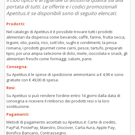
il cibo tipico e artigianale di altissima qualità sia alla
portata di tutti. Le offerte e i codici promozionali
Apetitus.it se disponibili sono di seguito elencati.
Prodotti:
Nel catalogo di Apetitus.it è possibile trovare tutti i prodotti
alimentari da dispensa come bevande, caffè, farine, frutta secca,
legumi, olio, pasta, riso, sott'olio, sughi e condimenti, la pinsa
romana, i prodotti gourmet come carni, pesce, tartufo, preparati
tipici, poi una ampia selezione di dolci, miele, cioccolata e snack, gli
alimentari freschi come formaggi, salumi, pane.
Consegna:
Su Apetitus.it le spese di spedizione ammontano a € 4,90 e sono
gratuite con € 49,00 di spesa.
Resi:
Su Apetitus si può rendere l’ordine entro 14 giorni dalla data di
consegna e ricevere il rimborso dei prodotti resi o la loro
sostituzione.
Pagamenti:
Metodi di pagamento accettati su Apetitus.it: Carte di credito,
PayPal, PostePay, Maestro, Discover, Carta Aura, Apple Pay,
Bonifico Bancario, Contrassegno.