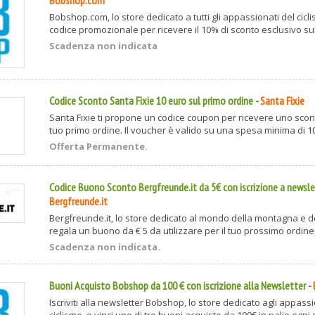
Bobshop.com
Bobshop.com, lo store dedicato a tutti gli appassionati del cicli
codice promozionale per ricevere il 10% di sconto esclusivo sull
Scadenza non indicata
Codice Sconto Santa Fixie 10 euro sul primo ordine
-
Santa Fixie
Santa Fixie ti propone un codice coupon per ricevere uno scont
tuo primo ordine. Il voucher è valido su una spesa minima di 100
Offerta Permanente.
Codice Buono Sconto Bergfreunde.it da 5€ con iscrizione a newsle
Bergfreunde.it
Bergfreunde.it, lo store dedicato al mondo della montagna e del
regala un buono da € 5 da utilizzare per il tuo prossimo ordine, i
Scadenza non indicata.
Buoni Acquisto Bobshop da 100 € con iscrizione alla Newsletter
-
Iscriviti alla newsletter Bobshop, lo store dedicato agli appassi
ciclismo, e vinci uno di tre buoni acquisto da 100€ in palio ogni s