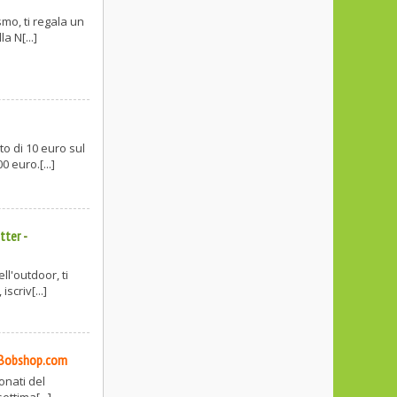
smo, ti regala un
a N[...]
o di 10 euro sul
 euro.[...]
tter
-
l'outdoor, ti
scriv[...]
Bobshop.com
onati del
ettima[...]