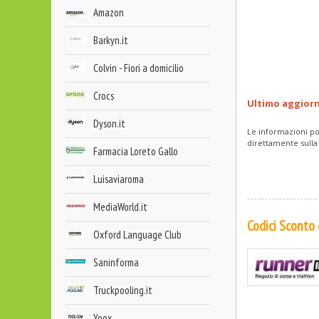
Amazon
Barkyn.it
Colvin - Fiori a domicilio
Crocs
Ultimo aggior
Dyson.it
Le informazioni po
direttamente sulla
Farmacia Loreto Gallo
Luisaviaroma
MediaWorld.it
Codici Sconto
Oxford Language Club
Saninforma
Truckpooling.it
Yoox