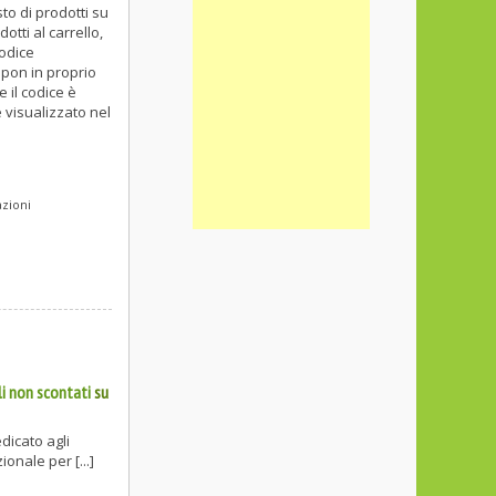
to di prodotti su
otti al carrello,
codice
upon in proprio
 il codice è
 visualizzato nel
azioni
i non scontati
su
dicato agli
onale per [...]