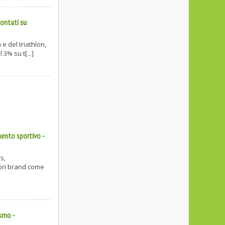
contati
su
e del triathlon,
3% su t[...]
mento sportivo
-
s,
iori brand come
ismo
-