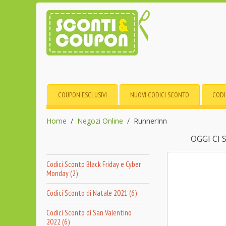
COUPON ESCLUSIVI
NUOVI CODICI SCONTO
CODI
Home
Negozi Online
RunnerInn
OGGI CI
Codici Sconto Black Friday e Cyber
Monday (2)
Codici Sconto di Natale 2021 (6)
Codici Sconto di San Valentino
2022 (6)