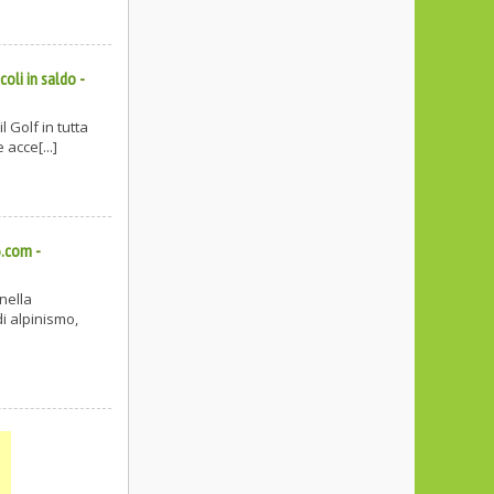
coli in saldo
-
l Golf in tutta
acce[...]
6.com
-
nella
i alpinismo,