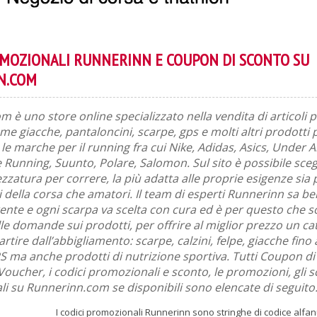
OMOZIONALI RUNNERINN E COUPON DI SCONTO SU
N.COM
 è uno store online specializzato nella vendita di articoli p
ome giacche, pantaloncini, scarpe, gps e molti altri prodotti p
o le marche per il running fra cui Nike, Adidas, Asics, Under 
Running, Suunto, Polare, Salomon. Sul sito è possibile scegl
ezzatura per correre, la più adatta alle proprie esigenze sia 
i della corsa che amatori. Il team di esperti Runnerinn sa b
rente e ogni scarpa va scelta con cura ed è per questo che s
le domande sui prodotti, per offrire al miglior prezzo un ca
rtire dall’abbigliamento: scarpe, calzini, felpe, giacche fino
 ma anche prodotti di nutrizione sportiva. Tutti Coupon di
oucher, i codici promozionali e sconto, le promozioni, gli sc
ali su Runnerinn.com se disponibili sono elencate di seguito
I codici promozionali Runnerinn sono stringhe di codice alfa