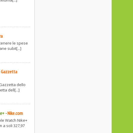
ra
tenere le spese
ne subit[...]
-
Gazzetta
 Gazzetta dello
ta dell[...]
ke+
-
Nike.com
ple Watch Nike+
 a soli 327,97