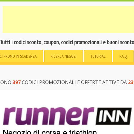
Tutti i codici sconto, coupon, codici promozionali e buoni scont
CI PROMO
IN SCADENZA
RICERCA
NEGOZI
TUTORIAL
F.A.Q.
 SONO
397
CODICI PROMOZIONALI E OFFERTE ATTIVE DA
23