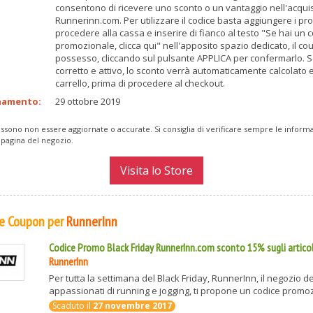
consentono di ricevere uno sconto o un vantaggio nell'acquis
Runnerinn.com. Per utilizzare il codice basta aggiungere i prod
procedere alla cassa e inserire di fianco al testo "Se hai un 
promozionale, clicca qui" nell'apposito spazio dedicato, il co
possesso, cliccando sul pulsante APPLICA per confermarlo. Se
corretto e attivo, lo sconto verrà automaticamente calcolato e
carrello, prima di procedere al checkout.
namento:
29 ottobre 2019
ssono non essere aggiornate o accurate. Si consiglia di verificare sempre le inform
 pagina del negozio.
Visita lo Store
 e Coupon per
RunnerInn
Codice Promo Black Friday RunnerInn.com sconto 15% sugli articol
RunnerInn
Per tutta la settimana del Black Friday, RunnerInn, il negozio de
appassionati di running e jogging, ti propone un codice promozi
Scaduto il
27 novembre 2017