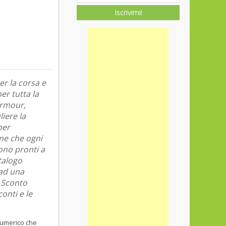
Iscrivimi!
er la corsa e
er tutta la
Armour,
iere la
per
ene che ogni
ono pronti a
talogo
 ad una
 Sconto
onti e le
.
numerico che