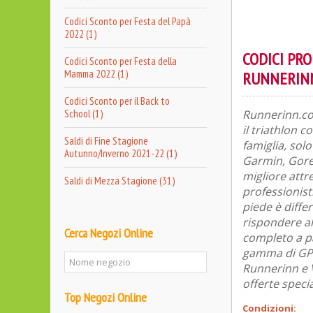
Codici Sconto per Festa del Papà
2022 (1)
CODICI PR
Codici Sconto per Festa della
Mamma 2022 (1)
RUNNERIN
Codici Sconto per il Back to
School (1)
Runnerinn.com
il triathlon c
Saldi di Fine Stagione
famiglia, sol
Autunno/Inverno 2021-22 (1)
Garmin, Gore 
migliore attr
Saldi di Mezza Stagione (31)
professionist
piede è diffe
rispondere al
Cerca Negozi Online
completo a pa
gamma di GPS
Runnerinn e V
offerte speci
Top Negozi Online
Condizioni: