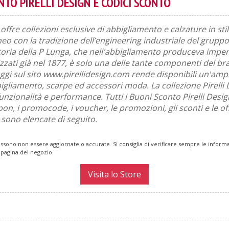
TO PIRELLI DESIGN E CODICI SCONTO
 offre collezioni esclusive di abbigliamento e calzature in sti
 con la tradizione dell’engineering industriale del gruppo P
storia della P Lunga, che nell'abbigliamento produceva impe
izzati già nel 1877, è solo una delle tante componenti del bra
ggi sul sito www.pirellidesign.com rende disponibili un'am
bbigliamento, scarpe ed accessori moda. La collezione Pirelli
unzionalità e performance. Tutti i Buoni Sconto Pirelli Design
pon, i promocode, i voucher, le promozioni, gli sconti e le of
i sono elencate di seguito.
ssono non essere aggiornate o accurate. Si consiglia di verificare sempre le inform
 pagina del negozio.
Visita lo Store