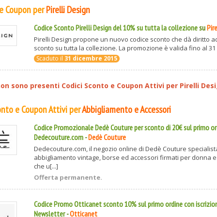
 e Coupon per
Pirelli Design
Codice Sconto Pirelli Design del 10% su tutta la collezione
su
Pir
Pirelli Design propone un nuovo codice sconto che dà diritto a
sconto su tutta la collezione. La promozione è valida fino al 31 
Scaduto il
31 dicembre 2015
n sono presenti Codici Sconto e Coupon Attivi per
Pirelli Des
conto e Coupon Attivi per
Abbigliamento e Accessori
Codice Promozionale Dedè Couture per sconto di 20€ sul primo or
Dedecouture.com
-
Dedè Couture
Dedecouture.com, il negozio online di Dedè Couture specialist
abbigliamento vintage, borse ed accessori firmati per donna e
che u[...]
Offerta permanente.
Codice Promo Otticanet sconto 10% sul primo ordine con iscrizion
Newsletter
-
Otticanet