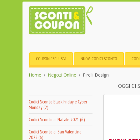
COUPON ESCLUSIVI
NUOVI CODICI SCONTO
CODI
Home
Negozi Online
Pirelli Design
OGGI CI
Codici Sconto Black Friday e Cyber
Monday (2)
Codici Sconto di Natale 2021 (6)
Codici Sconto di San Valentino
2022 (6)