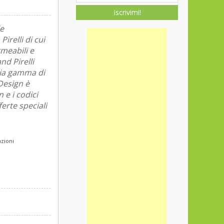
Iscrivimi!
le
irelli di cui
rmeabili e
nd Pirelli
pia gamma di
 Design è
 e i codici
ferte speciali
azioni