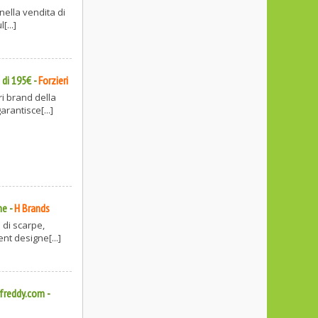
 nella vendita di
[...]
 di 195€
-
Forzieri
ri brand della
rantisce[...]
ne
-
H Brands
 di scarpe,
nt designe[...]
 freddy.com
-