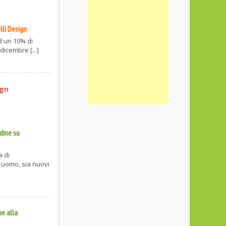
elli Design
d un 10% di
dicembre [...]
ign
dine su
a di
 uomo, sia nuovi
e alla