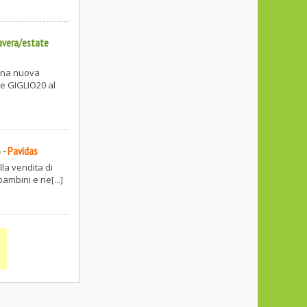
avera/estate
 una nuova
e GIGLIO20 al
6
-
Pavidas
lla vendita di
mbini e ne[...]