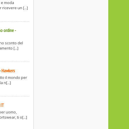
ss e moda
ricevere un [...]
mo ordine
-
 uno sconto del
mento [...]
-
Hawkers
tto il mondo per
 n[...]
 IT
 per uomo,
tswear, ti o[...]