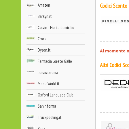
Codici Sconto
Amazon
Barkyn.it
Colvin - Fiori a domicilio
Crocs
Dyson.it
Al momento no
Farmacia Loreto Gallo
Altri Codici S
Luisaviaroma
MediaWorld.it
Oxford Language Club
Saninforma
Truckpooling.it
Yoox