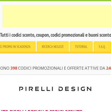
Tutti i codici sconto, coupon, codici promozionali e buoni scont
CI PROMO
IN SCADENZA
RICERCA
NEGOZI
TUTORIAL
F.A.Q.
 SONO
398
CODICI PROMOZIONALI E OFFERTE ATTIVE DA
24