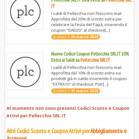
IT
I saldi di Pellecchia non finiscono mai!
Approfitta del 20% di sconto extra per
celebrare la Festa del Papà, inserendo il
coupon "DAD20" al checkout[...]
Scaduto il
20 marzo 2026
Nuovo Codice Coupon Pellecchia SRL IT 10%
Extra ai Saldi
su
Pellecchia SRL IT
I saldi di Pellecchia non finiscono mai!
Approfitta del 10% di sconto extra sui
prodotti già in saldo inserendo il coupon
"EXTRA10" al checkout. Potr[...]
Scaduto il
31 marzo 2026
Al momento non sono presenti Codici Sconto e Coupon
Attivi per
Pellecchia SRL IT
Altri Codici Sconto e Coupon Attivi per
Abbigliamento e
Accessori