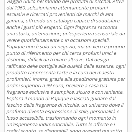
viaggio unico nel mondo dei profumi di nicchia. Attivi
dal 1960, selezioniamo attentamente profumi
esclusivi e ricercati provenienti da marchi di alta
gamma, offrendo un catalogo capace di soddisfare
anche i gusti più esigenti. Ogni fragranza racconta
una storia, un’emozione, un’esperienza sensoriale da
vivere quotidianamente o in occasioni speciali.
Papique non è solo un negozio, ma un vero e proprio
punto di riferimento per chi cerca profumi unici e
distintivi, difficili da trovare altrove. Dal design
raffinato delle bottiglie alla qualità delle essenze, ogni
prodotto rappresenta l’arte e la cura dei maestri
profumieri. Inoltre, grazie alla spedizione gratuita per
ordini superiori a 99 euro, ricevere a casa tua
fragranze esclusive è semplice, sicuro e conveniente.
Esplora il mondo di Papique e lasciati guidare dal
fascino delle fragranze di nicchia, un universo dove il
profumo diventa espressione di stile, personalità e
lusso accessibile, trasformando ogni momento in
un’esperienza indimenticabile. Tutte le offerte e i
codici sconto, se disponibili, sono presenti qui sotto.