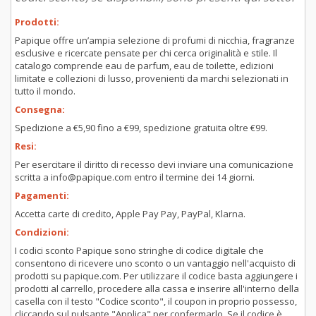
Prodotti:
Papique offre un’ampia selezione di profumi di nicchia, fragranze
esclusive e ricercate pensate per chi cerca originalità e stile. Il
catalogo comprende eau de parfum, eau de toilette, edizioni
limitate e collezioni di lusso, provenienti da marchi selezionati in
tutto il mondo.
Consegna:
Spedizione a €5,90 fino a €99, spedizione gratuita oltre €99.
Resi:
Per esercitare il diritto di recesso devi inviare una comunicazione
scritta a info@papique.com entro il termine dei 14 giorni.
Pagamenti:
Accetta carte di credito, Apple Pay Pay, PayPal, Klarna.
Condizioni:
I codici sconto Papique sono stringhe di codice digitale che
consentono di ricevere uno sconto o un vantaggio nell'acquisto di
prodotti su papique.com. Per utilizzare il codice basta aggiungere i
prodotti al carrello, procedere alla cassa e inserire all'interno della
casella con il testo "Codice sconto", il coupon in proprio possesso,
cliccando sul pulsante "Applica" per confermarlo. Se il codice è