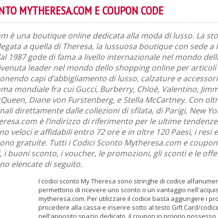
ONTO MYTHERESA.COM E COUPON CODE
 è una boutique online dedicata alla moda di lusso. La stor
egata a quella di Theresa, la lussuosa boutique con sede a
al 1987 gode di fama a livello internazionale nel mondo del
ivenuta leader nel mondo dello shopping online per articol
onendo capi d’abbigliamento di lusso, calzature e accessori
ama mondiale fra cui Gucci, Burberry, Chloè, Valentino, Jim
Queen, Diane von Furstenberg, e Stella McCartney. Con oltr
nali direttamente dalle collezioni di sfilata, di Parigi, New Y
resa.com è l’indirizzo di riferimento per le ultime tendenz
o veloci e affidabili entro 72 ore e in oltre 120 Paesi, i resi e
sono gratuite. Tutti i Codici Sconto Mytheresa.com e coupon 
i buoni sconto, i voucher, le promozioni, gli sconti e le offe
ono elencate di seguito.
I codici sconto My Theresa sono stringhe di codice alfanumer
permettono di ricevere uno sconto o un vantaggio nell'acquis
mytheresa.com. Per utilizzare il codice basta aggiungere i prod
procedere alla cassa e inserire sotto al testo Gift Card/codic
nell'apposito spazio dedicato, il coupon in proprio possesso,