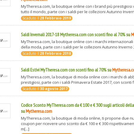
MyTheresa.com, la boutique online con i brand più prestigiosi
tutto il mondo, parte con i saldi per le collezioni Autunno Invern
Scaduto il
28 febbraio 2019
Saldi Invernali 2017-18 Mytheresa.com con sconti fino al 70%
su
M
MyTheresa.com, la boutique online con i marchi internazionali 
della moda, parte con i saldi per le collezioni Autunno Inverno 2
Scaduto il
28 febbraio 2018
Saldi Estivi MyTheresa.com con sconti fino al 70%
su
Mytheresa.
MyTheresa.com, la boutique di moda online con i marchi di ab
prestigiosi, parte con i saldi Primavera Estate 2017, con sconti fin
Scaduto il
30 agosto 2017
Codice Sconto MyTheresa.com da € 100 e € 300 sugli articoli dell
su
Mytheresa.com
MyTheresa.com, la boutique di moda online, ti propone due nu
coupon per ricevere uno sconto da € 100 e € 300 rispettivamen
m[...]