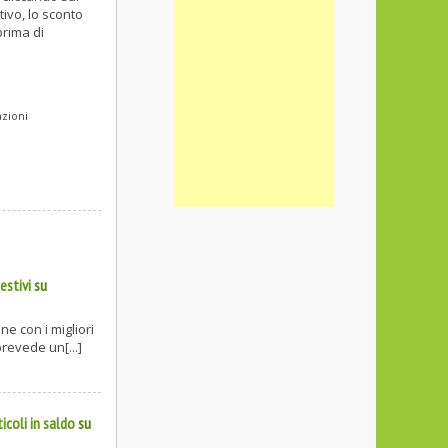
tivo, lo sconto
prima di
azioni
estivi
su
e con i migliori
revede un[...]
coli in saldo
su