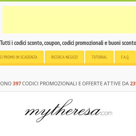
Tutti i codici sconto, coupon, codici promozionali e buoni scont
CI PROMO
IN SCADENZA
RICERCA
NEGOZI
TUTORIAL
F.A.Q.
 SONO
397
CODICI PROMOZIONALI E OFFERTE ATTIVE DA
23