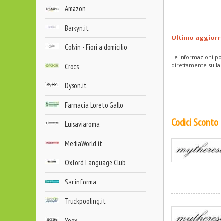
Amazon
Barkyn.it
Ultimo aggior
Colvin - Fiori a domicilio
Le informazioni po
direttamente sulla
Crocs
Dyson.it
Farmacia Loreto Gallo
Codici Sconto
Luisaviaroma
MediaWorld.it
Oxford Language Club
Saninforma
Truckpooling.it
Yoox