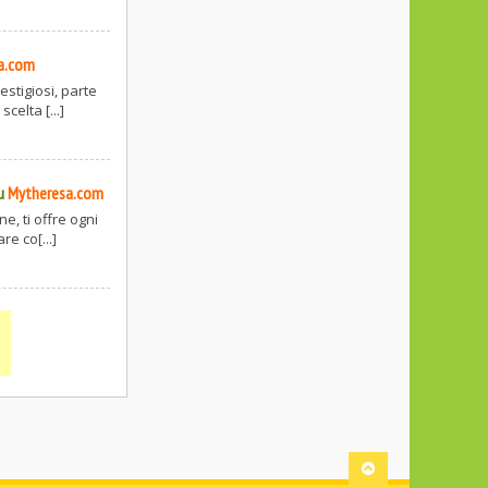
a.com
stigiosi, parte
celta [...]
u
Mytheresa.com
, ti offre ogni
re co[...]