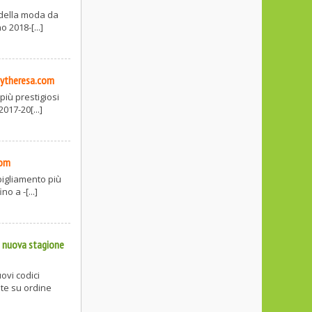
 della moda da
o 2018-[...]
ytheresa.com
più prestigiosi
017-20[...]
com
bigliamento più
o a -[...]
a nuova stagione
ovi codici
te su ordine