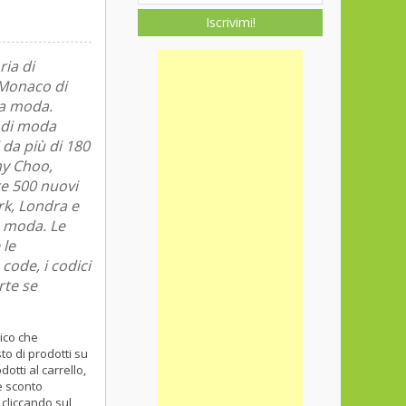
Iscrivimi!
ia di
 Monaco di
la moda.
i di moda
 da più di 180
my Choo,
e 500 nuovi
ork, Londra e
e moda. Le
 le
code, i codici
rte se
ico che
to di prodotti su
otti al carrello,
e sconto
 cliccando sul