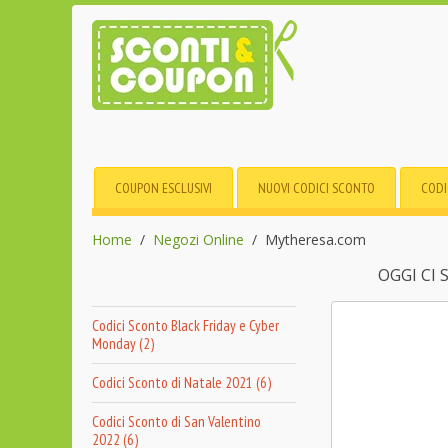
COUPON ESCLUSIVI
NUOVI CODICI SCONTO
CODI
Home
Negozi Online
Mytheresa.com
OGGI CI
Codici Sconto Black Friday e Cyber
Monday (2)
Codici Sconto di Natale 2021 (6)
Codici Sconto di San Valentino
2022 (6)