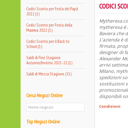
CODICI SC
Codici Sconto per Festa del Papà
2022 (1)
Mytheresa.com
Codici Sconto per Festa della
mytheresa è l
Mamma 2022 (1)
Baviera che d
L'azienda è d
Codici Sconto per il Back to
firmata, prop
School (1)
designer di f
Saldi di Fine Stagione
Alexander Mc
Autunno/Inverno 2021-22 (1)
arrivi settima
Milano, mythe
Saldi di Mezza Stagione (31)
spedizioni son
sostituzioni 
promozionali, 
Cerca Negozi Online
disponibili s
Condizioni:
Top Negozi Online