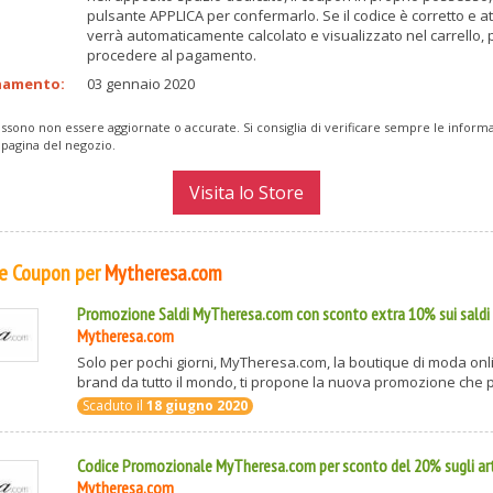
pulsante APPLICA per confermarlo. Se il codice è corretto e at
verrà automaticamente calcolato e visualizzato nel carrello, 
procedere al pagamento.
namento:
03 gennaio 2020
ssono non essere aggiornate o accurate. Si consiglia di verificare sempre le inform
 pagina del negozio.
Visita lo Store
 e Coupon per
Mytheresa.com
Promozione Saldi MyTheresa.com con sconto extra 10% sui saldi 
Mytheresa.com
Solo per pochi giorni, MyTheresa.com, la boutique di moda onlin
brand da tutto il mondo, ti propone la nuova promozione che p
Scaduto il
18 giugno 2020
Codice Promozionale MyTheresa.com per sconto del 20% sugli arti
Mytheresa.com