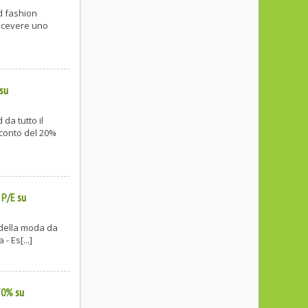
d fashion
ricevere uno
su
da tutto il
conto del 20%
 P/E
su
 della moda da
- Es[...]
 70%
su