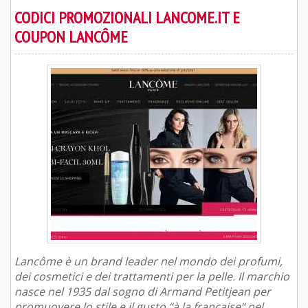
CODICI PROMOZIONALI LANCOME.IT E
COUPON LANCÔME
Lancôme è un brand leader nel mondo dei profumi,
dei cosmetici e dei trattamenti per la pelle. Il marchio
nasce nel 1935 dal sogno di Armand Petitjean per
promuovere lo stile e il gusto “à la française“ nel