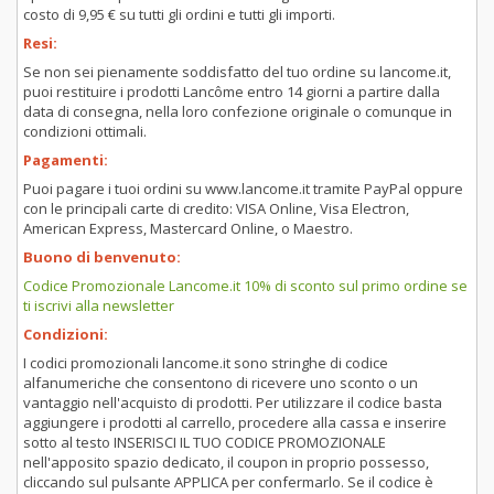
costo di 9,95 € su tutti gli ordini e tutti gli importi.
Resi:
Se non sei pienamente soddisfatto del tuo ordine su lancome.it,
puoi restituire i prodotti Lancôme entro 14 giorni a partire dalla
data di consegna, nella loro confezione originale o comunque in
condizioni ottimali.
Pagamenti:
Puoi pagare i tuoi ordini su www.lancome.it tramite PayPal oppure
con le principali carte di credito: VISA Online, Visa Electron,
American Express, Mastercard Online, o Maestro.
Buono di benvenuto:
Codice Promozionale Lancome.it 10% di sconto sul primo ordine se
ti iscrivi alla newsletter
Condizioni:
I codici promozionali lancome.it sono stringhe di codice
alfanumeriche che consentono di ricevere uno sconto o un
vantaggio nell'acquisto di prodotti. Per utilizzare il codice basta
aggiungere i prodotti al carrello, procedere alla cassa e inserire
sotto al testo INSERISCI IL TUO CODICE PROMOZIONALE
nell'apposito spazio dedicato, il coupon in proprio possesso,
cliccando sul pulsante APPLICA per confermarlo. Se il codice è