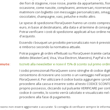
dei fiori di stagione, rose rosse, piante da appartamento, fior
occasione, come nascite, compleanni, anniversari, ricorrenz
matrimoni con biglietto con messaggio personalizzato, omagg
cioccolatini, champagne, vasi, peluche e molto altro.
Le spese di spedizione FloraQueen hanno un costo compreso t
euro, in base al destinatario, alla data e al termine di conse
Potrai verificare i costi di spedizione applicati al tuo ordine 
d'acquisto.
Essendo i bouquet un prodotto personalizzato non è previsto i
e rimborso secondo la normativa attuale.
Potrai pagare gli ordini effettuati su FloraQueen tramite carta 
debito (MasterCard, Visa, Visa Electron, Maestro), PayPal o 
enuto:
Iscriviti alla newsletter e ricevi il 15% di sconto sul primo ordi
I codici promozionali FloraQueen sono stringhe di codice digi
consentono di ricevere uno sconto o un vantaggio nell'acquis
FloraQueen.it. Per utilizzare il codice basta aggiungere i prodot
procedere alla cassa e inserire sotto al testo CODICE SCONTO
proprio possesso, cliccando sul pulsante VERIFICARE per conf
codice è corretto, lo sconto verrà calcolato e visualizzato nel 
procedere alla fase di pagamento.
ssono non essere aggiornate o accurate. Si consiglia di verificare sempre le inform