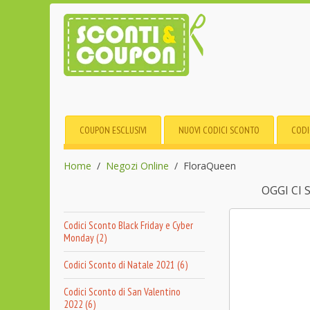
COUPON ESCLUSIVI
NUOVI CODICI SCONTO
CODI
Home
Negozi Online
FloraQueen
OGGI CI
Codici Sconto Black Friday e Cyber
Monday (2)
Codici Sconto di Natale 2021 (6)
Codici Sconto di San Valentino
2022 (6)