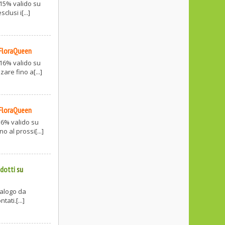
15% valido su
clusi i[...]
FloraQueen
16% valido su
are fino a[...]
FloraQueen
16% valido su
o al prossi[...]
odotti
su
talogo da
ati.[...]