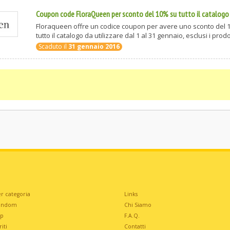
Coupon code FloraQueen per sconto del 10% su tutto il catalogo
Floraqueen offre un codice coupon per avere uno sconto del 
tutto il catalogo da utilizzare dal 1 al 31 gennaio, esclusi i prodott
Scaduto il
31 gennaio 2016
r categoria
Links
andom
Chi Siamo
op
F.A.Q.
iti
Contatti