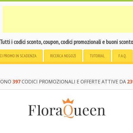
Tutti i codici sconto, coupon, codici promozionali e buoni scont
CI PROMO
IN SCADENZA
RICERCA
NEGOZI
TUTORIAL
F.A.Q.
 SONO
397
CODICI PROMOZIONALI E OFFERTE ATTIVE DA
23