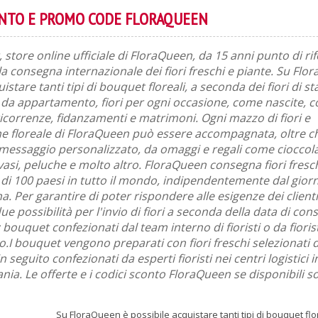
ONTO E PROMO CODE FLORAQUEEN
, store online ufficiale di FloraQueen, da 15 anni punto di ri
a consegna internazionale dei fiori freschi e piante. Su Flo
istare tanti tipi di bouquet floreali, a seconda dei fiori di s
 da appartamento, fiori per ogni occasione, come nascite, 
ricorrenze, fidanzamenti e matrimoni. Ogni mazzo di fiori e
 floreale di FloraQueen può essere accompagnata, oltre c
 messaggio personalizzato, da omaggi e regali come cioccola
si, peluche e molto altro. FloraQueen consegna fiori freschi
ù di 100 paesi in tutto il mondo, indipendentemente dal giorn
a. Per garantire di poter rispondere alle esigenze dei client
 possibilità per l'invio di fiori a seconda della data di con
bouquet confezionati dal team interno di fioristi o da fioristi
o.I bouquet vengono preparati con fiori freschi selezionati d
 in seguito confezionati da esperti fioristi nei centri logistici 
ania. Le offerte e i codici sconto FloraQueen se disponibili s
Su FloraQueen è possibile acquistare tanti tipi di bouquet flo