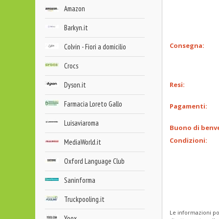
Amazon
Barkyn.it
Consegna:
Colvin - Fiori a domicilio
Crocs
Dyson.it
Resi:
Farmacia Loreto Gallo
Pagamenti:
Luisaviaroma
Buono di benv
Condizioni:
MediaWorld.it
Oxford Language Club
Saninforma
Truckpooling.it
Le informazioni po
Yoox