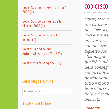
CODICI SC
Codici Sconto per Festa del Papà
2022 (1)
Floraqueen.it
Codici Sconto per Festa della
mercato per l
Mamma 2022 (1)
possibile acqu
rosse, piante
Codici Sconto per il Back to
School (1)
anniversari, 
composozione
Saldi di Fine Stagione
biglietto con
Autunno/Inverno 2021-22 (1)
champagne, va
qualità in pi
Saldi di Mezza Stagione (31)
della consegn
comprende due
destinazione: 
Cerca Negozi Online
tutto il mond
floricoltori e
Italia e Germ
elencati.
Top Negozi Online
Prodotti: