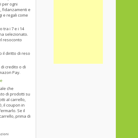
i per ogni
e, fidanzamenti e
i e regali come
ra i 7 e i 14
gna selezionato.
nel resoconto
l diritto di reso
di credito o di
Amazon Pay.
ne
tale che
to di prodotti su
ti al carrello,
, il coupon in
ermarlo. Se il
carrello, prima di
azioni