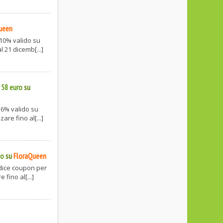
ueen
10% valido su
l 21 dicemb[...]
 58 euro
su
16% valido su
are fino al[...]
go
su
FloraQueen
dice coupon per
 fino al[...]