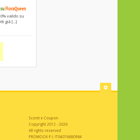
su
FloraQueen
10% valido su
i già [...]
Sconti e Coupon
Copyright 2012 - 2026
All rights reserved
PROMOOX P.I. IT04076680984