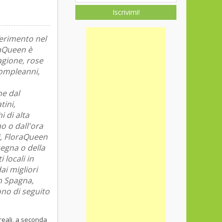
Iscrivimi!
ferimento nel
raQueen è
tagione, rose
compleanni,
he dal
tini,
 di alta
o o dall'ora
i, FloraQueen
segna o della
 locali in
ai migliori
in Spagna,
ono di seguito
reali, a seconda