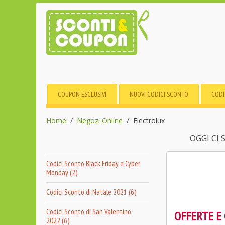
COUPON ESCLUSIVI
NUOVI CODICI SCONTO
CODI
Home
Negozi Online
Electrolux
OGGI CI
Codici Sconto Black Friday e Cyber
Monday (2)
Codici Sconto di Natale 2021 (6)
Codici Sconto di San Valentino
OFFERTE E
2022 (6)