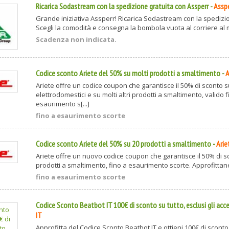
Ricarica Sodastream con la spedizione gratuita con Assperr
-
Assp
Grande iniziativa Assperr! Ricarica Sodastream con la spedizio
Scegli la comodità e consegna la bombola vuota al corriere al m
Scadenza non indicata.
Codice sconto Ariete del 50% su molti prodotti a smaltimento
-
A
Ariete offre un codice coupon che garantisce il 50% di sconto 
elettrodomestici e su molti altri prodotti a smaltimento, valido f
esaurimento s[...]
fino a esaurimento scorte
Codice sconto Ariete del 50% su 20 prodotti a smaltimento
-
Arie
Ariete offre un nuovo codice coupon che garantisce il 50% di s
prodotti a smaltimento, fino a esaurimento scorte. Approfittane 
fino a esaurimento scorte
Codice Sconto Beatbot IT 100€ di sconto su tutto, esclusi gli acce
IT
Approfitta del Codice Sconto Beatbot IT e ottieni 100€ di sconto 