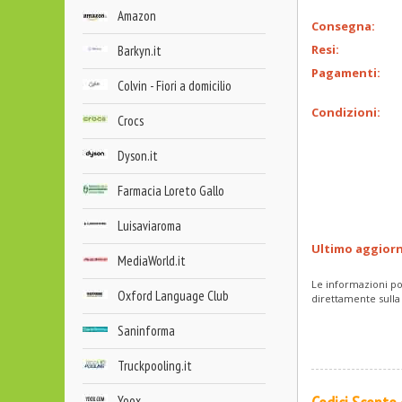
Amazon
Consegna:
Resi:
Barkyn.it
Pagamenti:
Colvin - Fiori a domicilio
Condizioni:
Crocs
Dyson.it
Farmacia Loreto Gallo
Luisaviaroma
Ultimo aggior
MediaWorld.it
Le informazioni po
Oxford Language Club
direttamente sulla
Saninforma
Truckpooling.it
Yoox