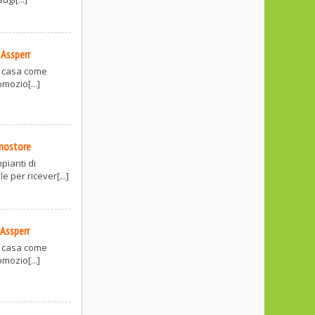
-
Assperr
la casa come
omozio[...]
mostore
pianti di
 per ricever[...]
-
Assperr
la casa come
omozio[...]