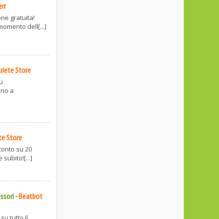
err
ne gratuita!
omento dell[...]
riete Store
su
ino a
te Store
conto su 20
subito![...]
ssori
-
Beatbot
su tutto il