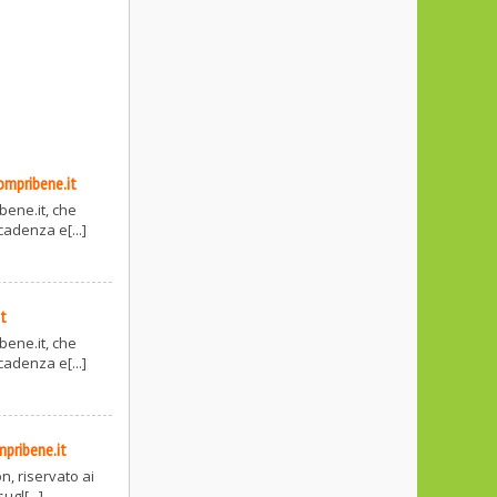
ompribene.it
bene.it, che
cadenza e[...]
it
bene.it, che
cadenza e[...]
pribene.it
n, riservato ai
gl[...]