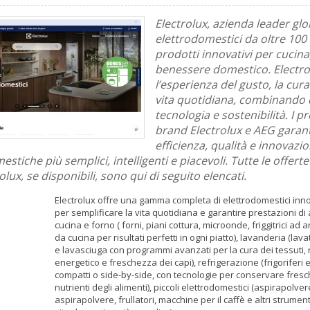
Electrolux, azienda leader glo
elettrodomestici da oltre 100 
prodotti innovativi per cucina
benessere domestico. Electro
l’esperienza del gusto, la cura 
vita quotidiana, combinando 
tecnologia e sostenibilità. I pr
brand Electrolux e AEG garan
efficienza, qualità e innovaz
mestiche più semplici, intelligenti e piacevoli. Tutte le offerte 
lux, se disponibili, sono qui di seguito elencati.
Electrolux offre una gamma completa di elettrodomestici inno
per semplificare la vita quotidiana e garantire prestazioni di a
cucina e forno ( forni, piani cottura, microonde, friggitrici ad 
da cucina per risultati perfetti in ogni piatto), lavanderia (lavat
e lavasciuga con programmi avanzati per la cura dei tessuti,
energetico e freschezza dei capi), refrigerazione (frigoriferi 
compatti o side-by-side, con tecnologie per conservare fres
nutrienti degli alimenti), piccoli elettrodomestici (aspirapolver
aspirapolvere, frullatori, macchine per il caffè e altri strumen