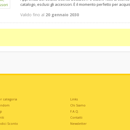
catalogo, esclusi gli accessori. È il momento perfetto per acquist
Valido fino al
20 gennaio 2030
r categoria
Links
andom
Chi Siamo
op
F.A.Q.
iti
Contatti
odici Sconto
Newsletter