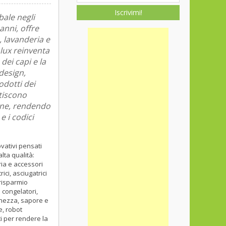
Iscrivimi!
bale negli
anni, offre
, lavanderia e
lux reinventa
dei capi e la
design,
odotti dei
tiscono
ione, rendendo
e i codici
vativi pensati
lta qualità:
aria e accessori
rici, asciugatrici
 risparmio
e congelatori,
chezza, sapore e
e, robot
ti per rendere la