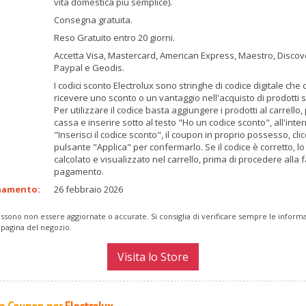
vita domestica più semplice).
Consegna gratuita.
Reso Gratuito entro 20 giorni.
Accetta Visa, Mastercard, American Express, Maestro, Discove
Paypal e Geodis.
I codici sconto Electrolux sono stringhe di codice digitale che
ricevere uno sconto o un vantaggio nell'acquisto di prodotti su
Per utilizzare il codice basta aggiungere i prodotti al carrello
cassa e inserire sotto al testo "Ho un codice sconto", all'inte
"Inserisci il codice sconto", il coupon in proprio possesso, cli
pulsante "Applica" per confermarlo. Se il codice è corretto, l
calcolato e visualizzato nel carrello, prima di procedere alla 
pagamento.
namento:
26 febbraio 2026
ssono non essere aggiornate o accurate. Si consiglia di verificare sempre le inform
 pagina del negozio.
Visita lo Store