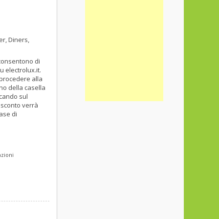
r, Diners,
 consentono di
 electrolux.it.
, procedere alla
rno della casella
ccando sul
o sconto verrà
fase di
azioni