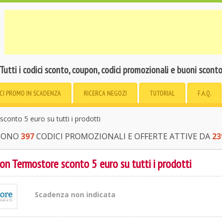
Tutti i codici sconto, coupon, codici promozionali e buoni scont
CI PROMO
IN SCADENZA
RICERCA
NEGOZI
TUTORIAL
F.A.Q.
onto 5 euro su tutti i prodotti
 SONO
397
CODICI PROMOZIONALI E OFFERTE ATTIVE DA
23
n Termostore sconto 5 euro su tutti i prodotti
Scadenza non indicata