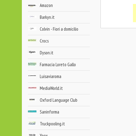
Amazon
Barkyn.it
Colvin - Fiori a domicilio
Crocs
Dyson.it
Farmacia Loreto Gallo
Luisaviaroma
MediaWorld.it
Oxford Language Club
Saninforma
Truckpooling.it
Yoox