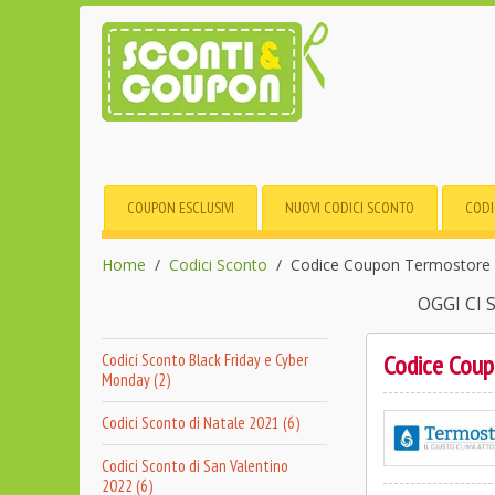
COUPON ESCLUSIVI
NUOVI CODICI SCONTO
CODI
Home
Codici Sconto
Codice Coupon Termostore sc
OGGI CI
Codice Coupo
Codici Sconto Black Friday e Cyber
Monday (2)
Codici Sconto di Natale 2021 (6)
Codici Sconto di San Valentino
2022 (6)