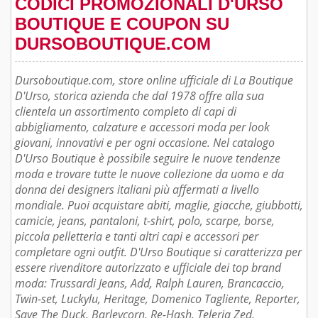
CODICI PROMOZIONALI D'URSO
BOUTIQUE E COUPON SU
DURSOBOUTIQUE.COM
Dursoboutique.com, store online ufficiale di La Boutique
D'Urso, storica azienda che dal 1978 offre alla sua
clientela un assortimento completo di capi di
abbigliamento, calzature e accessori moda per look
giovani, innovativi e per ogni occasione. Nel catalogo
D'Urso Boutique è possibile seguire le nuove tendenze
moda e trovare tutte le nuove collezione da uomo e da
donna dei designers italiani più affermati a livello
mondiale. Puoi acquistare abiti, maglie, giacche, giubbotti,
camicie, jeans, pantaloni, t-shirt, polo, scarpe, borse,
piccola pelletteria e tanti altri capi e accessori per
completare ogni outfit. D'Urso Boutique si caratterizza per
essere rivenditore autorizzato e ufficiale dei top brand
moda: Trussardi Jeans, Add, Ralph Lauren, Brancaccio,
Twin-set, Luckylu, Heritage, Domenico Tagliente, Reporter,
Save The Duck, Barleycorn, Re-Hash, Teleria Zed,