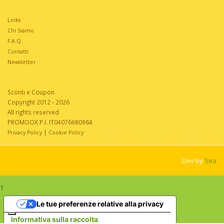
Links
Chi Siamo
F.A.Q.
Contatti
Newsletter
Sconti e Coupon
Copyright 2012 - 2026
All rights reserved
PROMOOX P.I. IT04076680984
|
Privacy Policy
Cookie Policy
Dev by
Sea
1
Le tue preferenze relative alla privacy
Informativa sulla raccolta