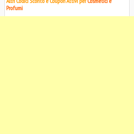
Altri Codici Sconto e Coupon Attivi per
Cosmetici e
Profumi