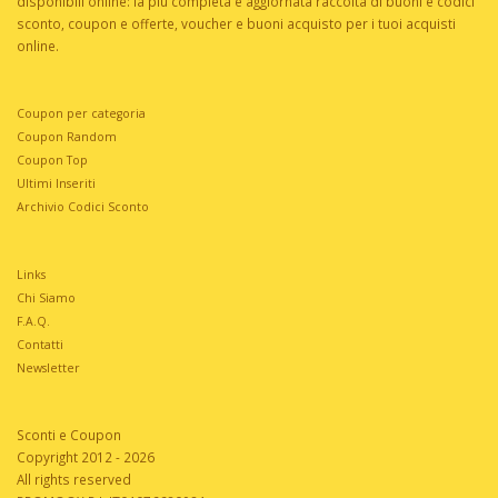
disponibili online: la più completa e aggiornata raccolta di buoni e codici
sconto, coupon e offerte, voucher e buoni acquisto per i tuoi acquisti
online.
Coupon per categoria
Coupon Random
Coupon Top
Ultimi Inseriti
Archivio Codici Sconto
Links
Chi Siamo
F.A.Q.
Contatti
Newsletter
Sconti e Coupon
Copyright 2012 - 2026
All rights reserved