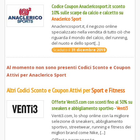
Codice Coupon Anaclericosport.it sconto
10% sulle scarpe da calcio e calcetto
su
Anaclerico Sport
Anaclericosport.it, il negozio online
specializzato nella vendita di tutto ciò che
riguarda il mondo del calcio, del running,
del nuoto e dello sport[...]
Scaduto il
31 dicembre 2019
Al momento non sono presenti Codici Sconto e Coupon
Attivi per
Anaclerico Sport
Altri Codici Sconto e Coupon Attivi per
Sport e Fitness
Offerte Venti3.com con sconti fino al 50% su
sneakers e abbigliamento sportivo
-
Venti3
Venti3.com, lo shop online con la migliore
selezione di sneakers, abbigliamento
sportivo, streetwear, running e fitness dei
migliori brand come Nike, [...]
Offerta permanente.