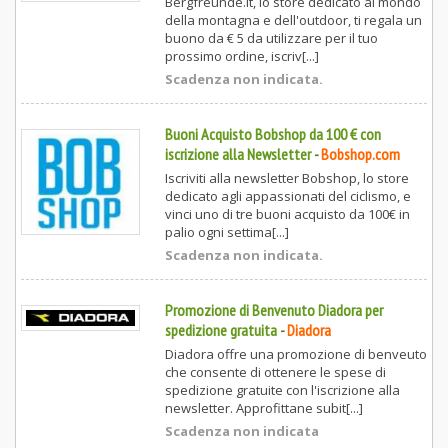
Bergfreunde.it, lo store dedicato al mondo
della montagna e dell'outdoor, ti regala un
buono da € 5 da utilizzare per il tuo
prossimo ordine, iscriv[...]
Scadenza non indicata.
Buoni Acquisto Bobshop da 100 € con
iscrizione alla Newsletter
-
Bobshop.com
Iscriviti alla newsletter Bobshop, lo store
dedicato agli appassionati del ciclismo, e
vinci uno di tre buoni acquisto da 100€ in
palio ogni settima[...]
Scadenza non indicata.
Promozione di Benvenuto Diadora per
spedizione gratuita
-
Diadora
Diadora offre una promozione di benveuto
che consente di ottenere le spese di
spedizione gratuite con l'iscrizione alla
newsletter. Approfittane subit[...]
Scadenza non indicata