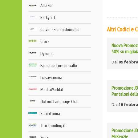
Amazon
Barkyn.it
Altri Codici e
Colvin - Fiori a domicilio
Crocs
Nuova Promozio
50% su migliaia
Dyson.it
Dal
09 febbra
Farmacia Loreto Gallo
Luisaviaroma
Promozione JD 
MediaWorld.it
Pantaloni dell
Oxford Language Club
Dal
10 febbra
Saninforma
Truckpooling.it
Promozione JD 
McKenzie
Yoox