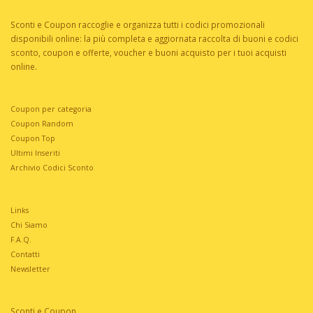
Sconti e Coupon raccoglie e organizza tutti i codici promozionali
disponibili online: la più completa e aggiornata raccolta di buoni e codici
sconto, coupon e offerte, voucher e buoni acquisto per i tuoi acquisti
online.
Coupon per categoria
Coupon Random
Coupon Top
Ultimi Inseriti
Archivio Codici Sconto
Links
Chi Siamo
F.A.Q.
Contatti
Newsletter
Sconti e Coupon