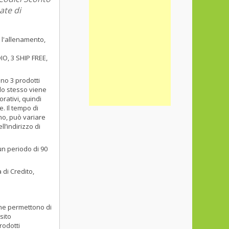
ate di
 l'allenamento,
O, 3 SHIP FREE,
no 3 prodotti
 lo stesso viene
rativi, quindi
. Il tempo di
no, può variare
l’indirizzo di
un periodo di 90
di Credito,
che permettono di
sito
rodotti