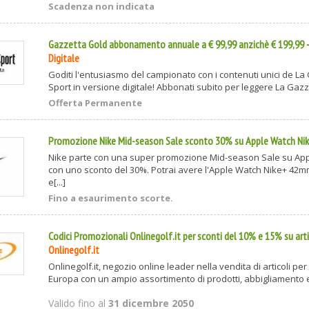
Scadenza non indicata
Gazzetta Gold abbonamento annuale a € 99,99 anzichè € 199,99
Digitale
Goditi l'entusiasmo del campionato con i contenuti unici de La
Sport in versione digitale! Abbonati subito per leggere La Gazzet
Offerta Permanente
Promozione Nike Mid-season Sale sconto 30% su Apple Watch Ni
Nike parte con una super promozione Mid-season Sale su Ap
con uno sconto del 30%. Potrai avere l'Apple Watch Nike+ 42mm
e[...]
Fino a esaurimento scorte.
Codici Promozionali Onlinegolf.it per sconti del 10% e 15% su arti
Onlinegolf.it
Onlinegolf.it, negozio online leader nella vendita di articoli per i
Europa con un ampio assortimento di prodotti, abbigliamento e 
Valido fino al
31 dicembre 2050