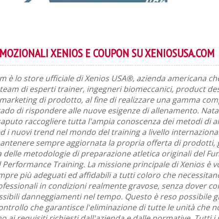
OMOZIONALI XENIOS E COUPON SU XENIOSUSA.COM
 è lo store ufficiale di Xenios USA®, azienda americana ch
 team di esperti trainer, ingegneri biomeccanici, product de
arketing di prodotto, al fine di realizzare una gamma comp
rado di rispondere alle nuove esigenze di allenamento. Nata
saputo raccogliere tutta l'ampia conoscenza dei metodi di 
d i nuovi trend nel mondo del training a livello internaziona
antenere sempre aggiornata la propria offerta di prodotti,
a delle metodologie di preparazione atletica originali del Fu
l Performance Training. La missione principale di Xenios è vo
pre più adeguati ed affidabili a tutti coloro che necessitano
rofessionali in condizioni realmente gravose, senza dover c
 possibili danneggiamenti nel tempo. Questo è reso possibile 
ntrollo che garantisce l'eliminazione di tutte le unità che 
ai requisiti richiesti dall'azienda e dalle normative. Tutti i