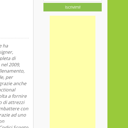
Iscrivimi!
e ha
signer,
leta di
 nel 2009,
allenamento,
le, per
 grazie anche
nctional
lta a fornire
 di attrezzi
ombattere con
grazie ad uno
non
 Codici Sconto