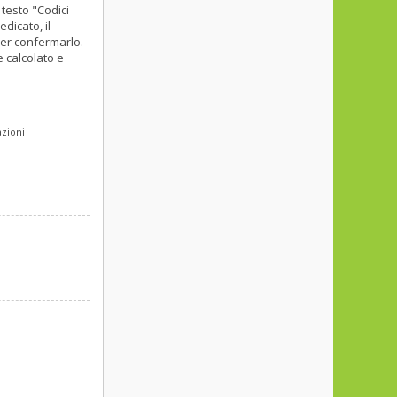
 testo "Codici
dicato, il
per confermarlo.
e calcolato e
azioni