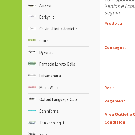
Amazon
Xenios e i co
seguito.
Barkyn.it
Prodotti:
Colvin - Fiori a domicilio
Crocs
Consegna:
Dyson.it
Farmacia Loreto Gallo
Luisaviaroma
MediaWorld.it
Resi:
Oxford Language Club
Pagamenti:
Saninforma
Area Outlet e O
Condizioni:
Truckpooling.it
Yoox