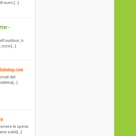
 euro.[...]
tter
-
l'outdoor, ti
scriv[...]
Bobshop.com
onati del
ettima[...]
ra
tenere le spese
ne subit[...]