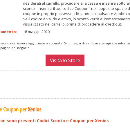
desiderati al carrello, procedere alla cassa e inserire sotto al
sconto - Inserisci il tuo codice Coupon" nell'apposito spazio de
coupon in proprio possesso, cliccando sul pulsante Applica 
Se il codice è valido e attivo, lo sconto verrà automaticament
visualizzato nel carrello, prima di procedere al checkout.
namento:
18 maggio 2020
ssono non essere aggiornate o accurate. Si consiglia di verificare sempre le inform
 pagina del negozio.
Visita lo Store
 e Coupon per
Xenios
on sono presenti Codici Sconto e Coupon per
Xenios