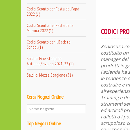
Codici Sconto per Festa del Papà
2022 (1)
Codici Sconto per Festa della
CODICI PR
Mamma 2022 (1)
Codici Sconto per il Back to
Xeniosusa.com
School (1)
costituito un
Saldi di Fine Stagione
manager del m
Autunno/Inverno 2021-22 (1)
prodotti in g
l'azienda ha 
Saldi di Mezza Stagione (31)
le tendenze e
costruire e m
all'esperienz
Cerca Negozi Online
Training e de
strumenti sem
ed articoli p
i difetti o i
scrupoloso co
Top Negozi Online
corrispondono 