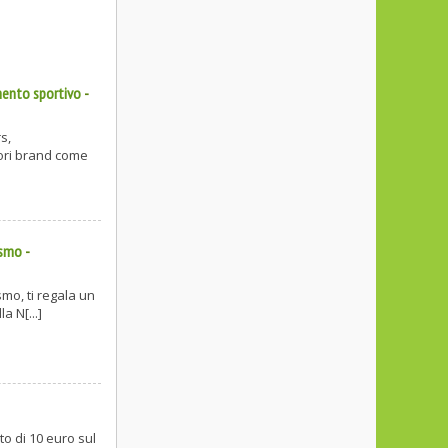
mento sportivo
-
s,
iori brand come
ismo
-
smo, ti regala un
a N[...]
o di 10 euro sul