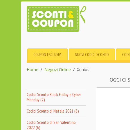
COUPON ESCLUSIVI
NUOVI CODICI SCONTO
CODI
Home
Negozi Online
Xenios
OGGI CI
Codici Sconto Black Friday e Cyber
Monday (2)
Codici Sconto di Natale 2021 (6)
Codici Sconto di San Valentino
2022 (6)