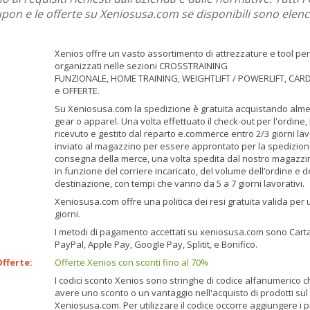
upon e le offerte su Xeniosusa.com se disponibili sono elenc
Xenios offre un vasto assortimento di attrezzature e tool per
organizzati nelle sezioni CROSSTRAINING
FUNZIONALE, HOME TRAINING, WEIGHTLIFT / POWERLIFT, CARDI
e OFFERTE.
Su Xeniosusa.com la spedizione è gratuita acquistando alme
gear o apparel. Una volta effettuato il check-out per l'ordine,
ricevuto e gestito dal reparto e.commerce entro 2/3 giorni lavo
inviato al magazzino per essere approntato per la spedizione
consegna della merce, una volta spedita dal nostro magazzi
in funzione del corriere incaricato, del volume dell’ordine e del
destinazione, con tempi che vanno da 5 a 7 giorni lavorativi.
Xeniosusa.com offre una politica dei resi gratuita valida per 
giorni.
I metodi di pagamento accettati su xeniosusa.com sono Carta 
PayPal, Apple Pay, Google Pay, Splitit, e Bonifico.
fferte:
Offerte Xenios con sconti fino al 70%
I codici sconto Xenios sono stringhe di codice alfanumerico 
avere uno sconto o un vantaggio nell'acquisto di prodotti sul 
Xeniosusa.com. Per utilizzare il codice occorre aggiungere i p