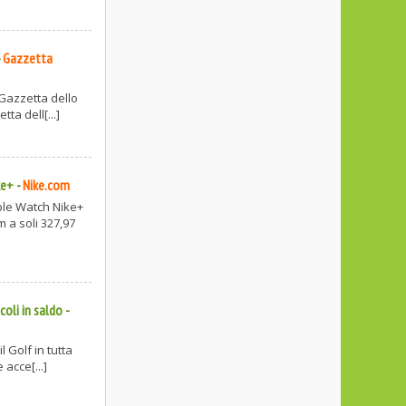
-
Gazzetta
 Gazzetta dello
ta dell[...]
ke+
-
Nike.com
ple Watch Nike+
 a soli 327,97
coli in saldo
-
l Golf in tutta
acce[...]