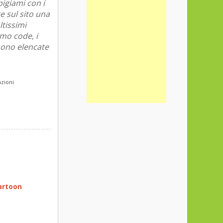
pigiami con i
e sul sito una
tissimi
omo code, i
 sono elencate
azioni
artoon