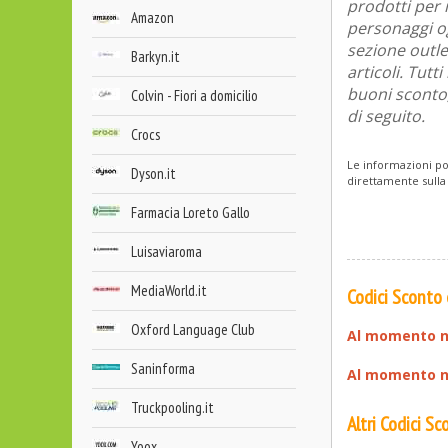
prodotti per 
Amazon
personaggi og
sezione outle
Barkyn.it
articoli. Tut
buoni sconto, 
Colvin - Fiori a domicilio
di seguito.
Crocs
Le informazioni po
Dyson.it
direttamente sulla
Farmacia Loreto Gallo
Luisaviaroma
MediaWorld.it
Codici Sconto
Oxford Language Club
Al momento n
Saninforma
Al momento no
Truckpooling.it
Altri Codici S
Yoox