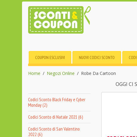
COUPON ESCLUSIVI
NUOVI CODICI SCONTO
CODI
Home
Negozi Online
Robe Da Cartoon
OGGI CI
Codici Sconto Black Friday e Cyber
Monday (2)
Codici Sconto di Natale 2021 (6)
Codici Sconto di San Valentino
2022 (6)