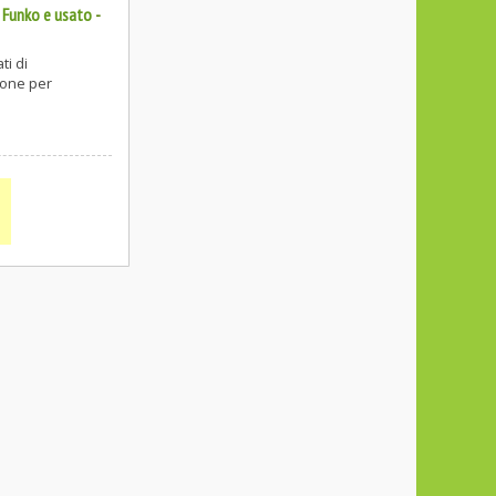
 Funko e usato
-
ti di
tone per