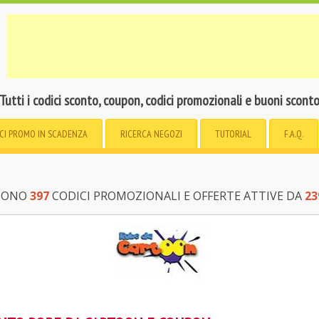
Tutti i codici sconto, coupon, codici promozionali e buoni scont
CI PROMO
IN SCADENZA
RICERCA
NEGOZI
TUTORIAL
F.A.Q.
 SONO
397
CODICI PROMOZIONALI E OFFERTE ATTIVE DA
23