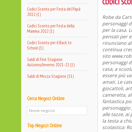
CODICI SC
Codici Sconto per Festa del Papà
2022 (1)
Robe da Carto
personaggi di
Codici Sconto per Festa della
per la casa. 
Mamma 2022 (1)
pensati per e
Codici Sconto per il Back to
rinunciano all
School (1)
continua cresc
sito www.robe
Saldi di Fine Stagione
personaggi d
Autunno/Inverno 2021-22 (1)
casa, a scuol
essere più va
Saldi di Mezza Stagione (31)
amati. Le cat
giocattoli, ar
cameretta, al
Cerca Negozi Online
fantastica po
personaggio pr
alle tazze, ai
la testa a ch
Top Negozi Online
scolastica: R