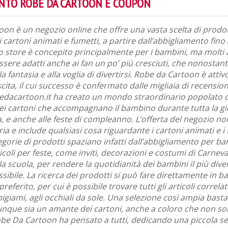
ONTO ROBE DA CARTOON E COUPON
on è un negozio online che offre una vasta scelta di prodott
 cartoni animati e fumetti, a partire dall’abbigliamento fino 
Lo store è concepito principalmente per i bambini, ma molti 
ssere adatti anche ai fan un po’ più cresciuti, che nonostant
a fantasia e alla voglia di divertirsi. Robe da Cartoon è attiv
ita, il cui successo è confermato dalle migliaia di recensioni 
dacartoon.it ha creato un mondo straordinario popolato da
ei cartoni che accompagnano il bambino durante tutta la gi
a, e anche alle feste di compleanno. L’offerta del negozio n
ria e include qualsiasi cosa riguardante i cartoni animati e i
egorie di prodotti spaziano infatti dall’abbigliamento per ba
ticoli per feste, come inviti, decorazioni e costumi di Carneval
la scuola, per rendere la quotidianità dei bambini il più dive
ssibile. La ricerca dei prodotti si può fare direttamente in b
eferito, per cui è possibile trovare tutti gli articoli correlat
 pigiami, agli occhiali da sole. Una selezione così ampia basta
iunque sia un amante dei cartoni, anche a coloro che non son
obe Da Cartoon ha pensato a tutti, dedicando una piccola se