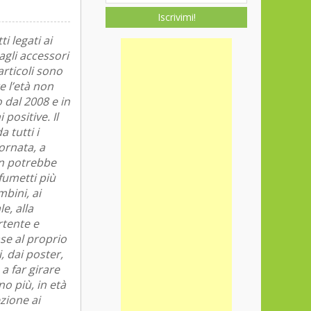
Iscrivimi!
i legati ai
agli accessori
articoli sono
e l’età non
o dal 2008 e in
positive. Il
 tutti i
ornata, a
on potrebbe
 fumetti più
mbini, ai
e, alla
rtente e
ase al proprio
i, dai poster,
 a far girare
o più, in età
zione ai