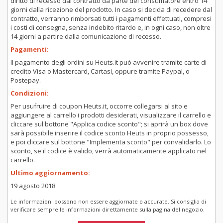
diritto di recesso dal contratto da parte del consumatore entro 14
giorni dalla ricezione del prodotto. In caso si decida di recedere dal
contratto, verranno rimborsati tutti i pagamenti effettuati, compresi
i costi di consegna, senza indebito ritardo e, in ogni caso, non oltre
14 giorni a partire dalla comunicazione di recesso.
Pagamenti:
Il pagamento degli ordini su Heuts.it può avvenire tramite carte di
credito Visa o Mastercard, Cartasì, oppure tramite Paypal, o
Postepay.
Condizioni:
Per usufruire di coupon Heuts.it, occorre collegarsi al sito e
aggiungere al carrello i prodotti desiderati, visualizzare il carrello e
cliccare sul bottone "Applica codice sconto"; si aprirà un box dove
sarà possibile inserire il codice sconto Heuts in proprio possesso,
e poi cliccare sul bottone "Implementa sconto" per convalidarlo. Lo
sconto, se il codice è valido, verrà automaticamente applicato nel
carrello.
Ultimo aggiornamento:
19 agosto 2018
Le informazioni possono non essere aggiornate o accurate. Si consiglia di
verificare sempre le informazioni direttamente sulla pagina del negozio.