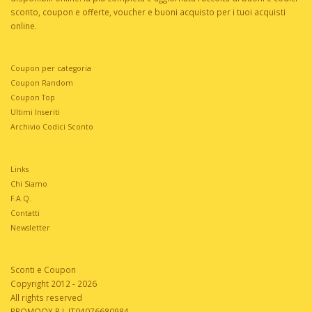
sconto, coupon e offerte, voucher e buoni acquisto per i tuoi acquisti
online.
Coupon per categoria
Coupon Random
Coupon Top
Ultimi Inseriti
Archivio Codici Sconto
Links
Chi Siamo
F.A.Q.
Contatti
Newsletter
Sconti e Coupon
Copyright 2012 - 2026
All rights reserved
PROMOOX P.I. IT04076680984