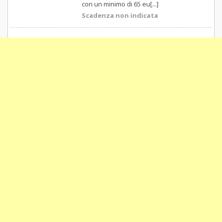
con un minimo di 65 eu[...]
Scadenza non indicata