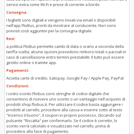
servizi extra come Wi-Fi e prese di corrente a bordo
Consegna:
I biglietti sono digitali e vengono inviati via email o disponibili
nell’app FlixBus, pronti da mostrare al conducente. Non sono
previsti costi aggiuntivi per la consegna digitale.
Resi:
a politica FlixBus permette cambi di data o orario a seconda della
tariffa scelta; alcune opzioni prevedono rimborsi totali o parziali in
caso di cancellazione entro termini prestabiliti. Il tutto può essere
gestito online o tramite app.
Pagamenti:
Accetta carte di credito, Satispay, Google Pay / Apple Pay, PayPal.
Condizioni:
I codici sconto Flixbus sono stringhe di codice digitale che
consentono di ricevere uno sconto o un vantaggio nell'acquisto di
prodotti shop.flixbus.it. Per utilizzare il codice basta aggiungere i
prodotti al carrello, procedere alla cassa e inserire sotto al testo
"Inserisci il buono", il coupon in proprio possesso, cliccando sul
pulsante "Riscatta" per confermarlo. Se il codice è corretto, lo
sconto verrà calcolato e visualizzato nel carrello, prima di
procedere alla fase di pagamento.