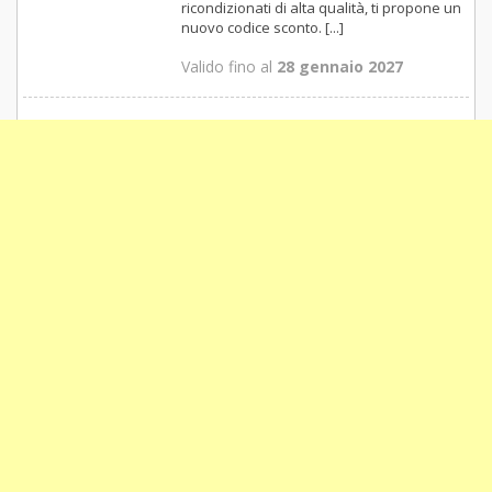
ricondizionati di alta qualità, ti propone un
nuovo codice sconto. [...]
Valido fino al
28 gennaio 2027