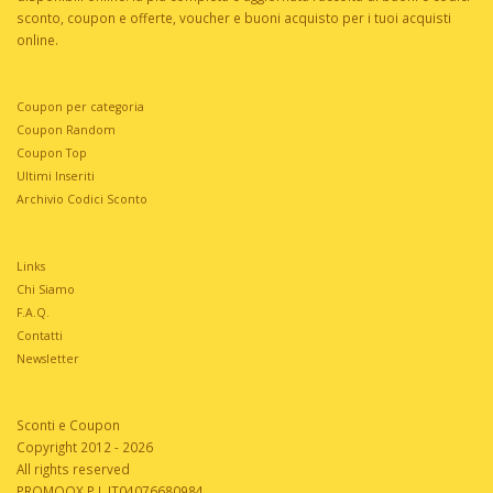
sconto, coupon e offerte, voucher e buoni acquisto per i tuoi acquisti
online.
Coupon per categoria
Coupon Random
Coupon Top
Ultimi Inseriti
Archivio Codici Sconto
Links
Chi Siamo
F.A.Q.
Contatti
Newsletter
Sconti e Coupon
Copyright 2012 - 2026
All rights reserved
PROMOOX P.I. IT04076680984