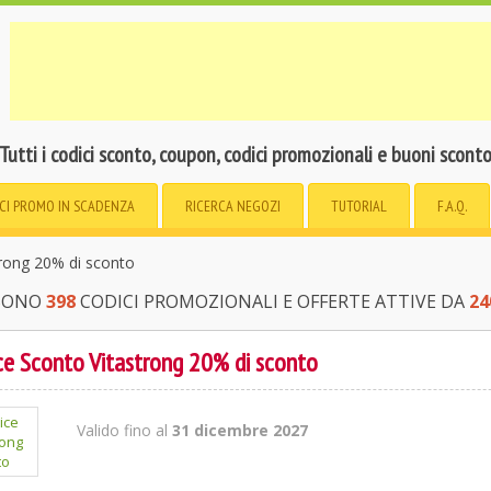
Tutti i codici sconto, coupon, codici promozionali e buoni scont
CI PROMO
IN SCADENZA
RICERCA
NEGOZI
TUTORIAL
F.A.Q.
rong 20% di sconto
 SONO
398
CODICI PROMOZIONALI E OFFERTE ATTIVE DA
24
e Sconto Vitastrong 20% di sconto
Valido fino al
31 dicembre 2027