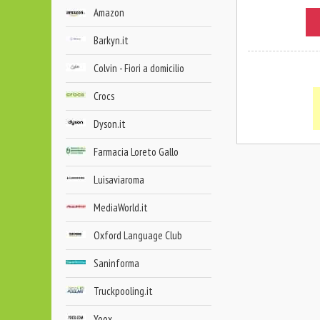
Amazon
Barkyn.it
Colvin - Fiori a domicilio
Crocs
Dyson.it
Farmacia Loreto Gallo
Luisaviaroma
MediaWorld.it
Oxford Language Club
Saninforma
Truckpooling.it
Yoox