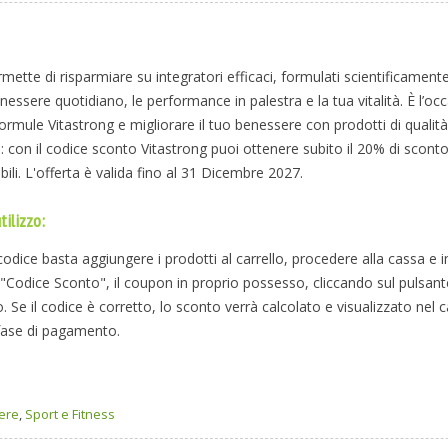
rmette di risparmiare su integratori efficaci, formulati scientificament
nessere quotidiano, le performance in palestra e la tua vitalità. È l’oc
formule Vitastrong e migliorare il tuo benessere con prodotti di qualit
 con il codice sconto Vitastrong puoi ottenere subito il 20% di sconto 
bili. L'offerta è valida fino al 31 Dicembre 2027.
tilizzo:
l codice basta aggiungere i prodotti al carrello, procedere alla cassa e i
o "Codice Sconto", il coupon in proprio possesso, cliccando sul pulsa
 Se il codice è corretto, lo sconto verrà calcolato e visualizzato nel c
fase di pagamento.
ere
,
Sport e Fitness