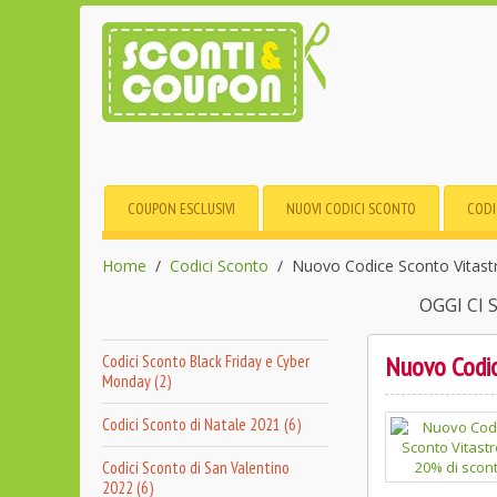
COUPON ESCLUSIVI
NUOVI CODICI SCONTO
CODI
Home
Codici Sconto
Nuovo Codice Sconto Vitast
OGGI CI
Nuovo Codic
Codici Sconto Black Friday e Cyber
Monday (2)
Codici Sconto di Natale 2021 (6)
Codici Sconto di San Valentino
2022 (6)