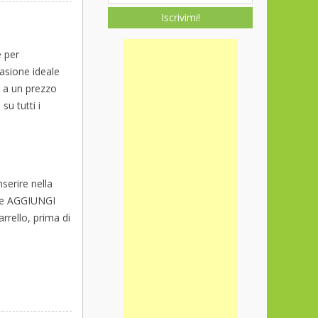
Iscrivimi!
e per
casione ideale
à a un prezzo
su tutti i
nserire nella
nte AGGIUNGI
arrello, prima di