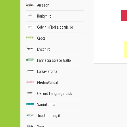
Amazon
Barkyn.it
Colvin - Fiori a domicilio
Crocs
Dyson.it
Farmacia Loreto Gallo
Luisaviaroma
MediaWorld.it
Oxford Language Club
Saninforma
Truckpooling.it
Yoox