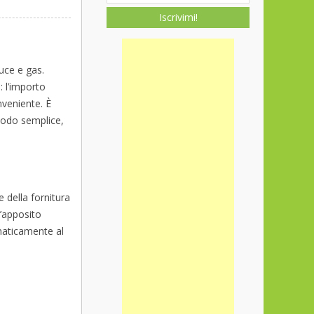
Iscrivimi!
uce e gas.
: l’importo
nveniente. È
 modo semplice,
 della fornitura
l’apposito
maticamente al