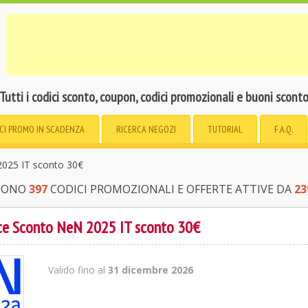
Tutti i codici sconto, coupon, codici promozionali e buoni scont
CI PROMO
IN SCADENZA
RICERCA
NEGOZI
TUTORIAL
F.A.Q.
025 IT sconto 30€
 SONO
397
CODICI PROMOZIONALI E OFFERTE ATTIVE DA
23
ce Sconto NeN 2025 IT sconto 30€
Valido fino al
31 dicembre 2026