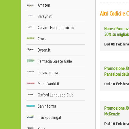
Amazon
Altri Codici e
Barkyn.it
Colvin - Fiori a domicilio
Nuova Promozio
50% su migliaia
Crocs
Dal
09 febbra
Dyson.it
Farmacia Loreto Gallo
Promozione JD 
Luisaviaroma
Pantaloni dell
MediaWorld.it
Dal
10 febbra
Oxford Language Club
Saninforma
Promozione JD 
McKenzie
Truckpooling.it
Dal
10 febbra
Yoox