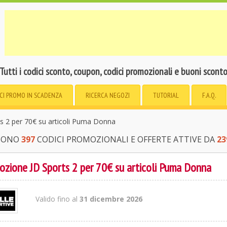
Tutti i codici sconto, coupon, codici promozionali e buoni scont
CI PROMO
IN SCADENZA
RICERCA
NEGOZI
TUTORIAL
F.A.Q.
 2 per 70€ su articoli Puma Donna
 SONO
397
CODICI PROMOZIONALI E OFFERTE ATTIVE DA
23
zione JD Sports 2 per 70€ su articoli Puma Donna
Valido fino al
31 dicembre 2026