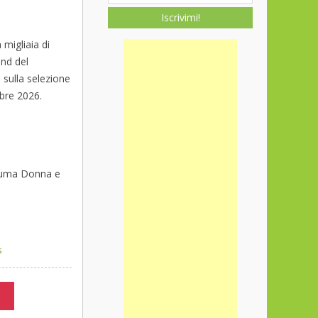
Iscrivimi!
 migliaia di
and del
sulla selezione
mbre 2026.
 Puma Donna e
s