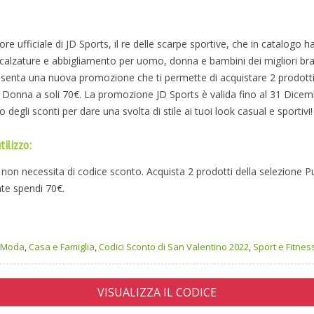
tore ufficiale di JD Sports, il re delle scarpe sportive, che in catalogo ha
i calzature e abbigliamento per uomo, donna e bambini dei migliori br
enta una nuova promozione che ti permette di acquistare 2 prodotti 
a Donna a soli 70€. La promozione JD Sports è valida fino al 31 Dice
o degli sconti per dare una svolta di stile ai tuoi look casual e sportivi!
tilizzo:
non necessita di codice sconto. Acquista 2 prodotti della selezione
e spendi 70€.
e Moda
,
Casa e Famiglia
,
Codici Sconto di San Valentino 2022
,
Sport e Fitnes
VISUALIZZA IL CODICE