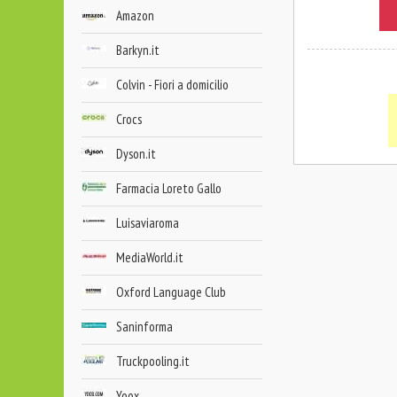
Amazon
Barkyn.it
Colvin - Fiori a domicilio
Crocs
Dyson.it
Farmacia Loreto Gallo
Luisaviaroma
MediaWorld.it
Oxford Language Club
Saninforma
Truckpooling.it
Yoox