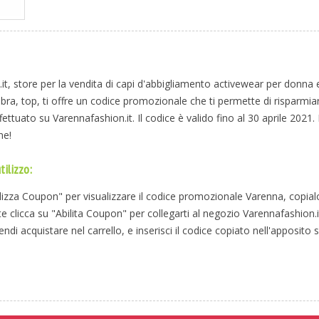
it, store per la vendita di capi d'abbigliamento activewear per donna 
bra, top, ti offre un codice promozionale che ti permette di risparmiar
ettuato su Varennafashion.it. Il codice è valido fino al 30 aprile 2021
ne!
tilizzo:
alizza Coupon" per visualizzare il codice promozionale Varenna, copial
 clicca su "Abilita Coupon" per collegarti al negozio Varennafashion.it
endi acquistare nel carrello, e inserisci il codice copiato nell'apposito 