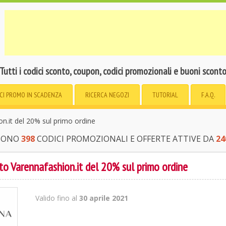
Tutti i codici sconto, coupon, codici promozionali e buoni scont
CI PROMO
IN SCADENZA
RICERCA
NEGOZI
TUTORIAL
F.A.Q.
n.it del 20% sul primo ordine
 SONO
398
CODICI PROMOZIONALI E OFFERTE ATTIVE DA
24
to Varennafashion.it del 20% sul primo ordine
Valido fino al
30 aprile 2021