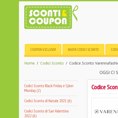
COUPON ESCLUSIVI
NUOVI CODICI SCONTO
CODI
Home
Codici Sconto
Codice Sconto Varennafashio
OGGI CI
Codice Scon
Codici Sconto Black Friday e Cyber
Monday (2)
Codici Sconto di Natale 2021 (6)
Codici Sconto di San Valentino
2022 (6)