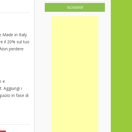
Iscrivimi!
e Made in Italy
e il 20% sul tuo
. Non perdere
o e
. Aggiungi i
spazio in fase di