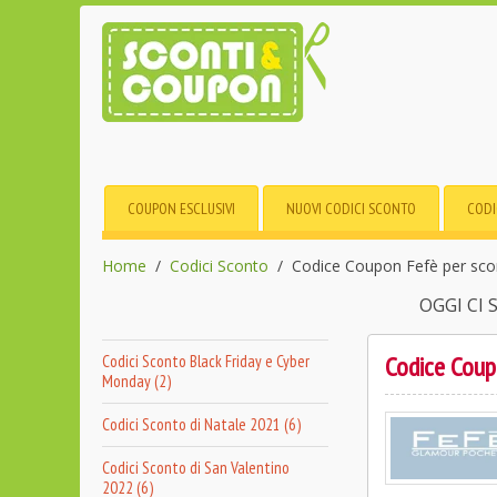
COUPON ESCLUSIVI
NUOVI CODICI SCONTO
CODI
Home
Codici Sconto
Codice Coupon Fefè per scon
OGGI CI
Codice Coup
Codici Sconto Black Friday e Cyber
Monday (2)
Codici Sconto di Natale 2021 (6)
Codici Sconto di San Valentino
2022 (6)