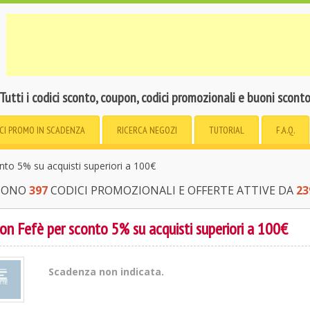
Tutti i codici sconto, coupon, codici promozionali e buoni scont
CI PROMO
IN SCADENZA
RICERCA
NEGOZI
TUTORIAL
F.A.Q.
to 5% su acquisti superiori a 100€
 SONO
397
CODICI PROMOZIONALI E OFFERTE ATTIVE DA
23
on Fefè per sconto 5% su acquisti superiori a 100€
Scadenza non indicata.