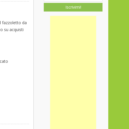
Iscrivimi!
l fazzoletto da
o su acquisti
icato