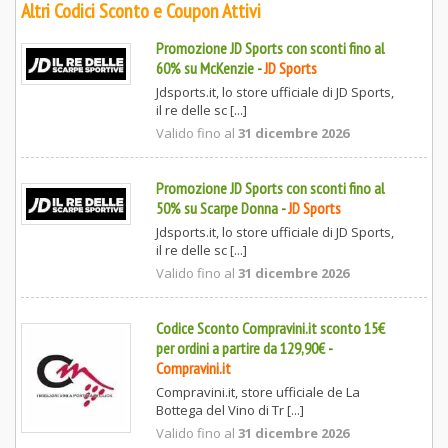
Altri Codici Sconto e Coupon Attivi
Promozione JD Sports con sconti fino al
60% su McKenzie
-
JD Sports
Jdsports.it, lo store ufficiale di JD Sports,
il re delle sc [...]
Valido fino al
31 dicembre 2026
Promozione JD Sports con sconti fino al
50% su Scarpe Donna
-
JD Sports
Jdsports.it, lo store ufficiale di JD Sports,
il re delle sc [...]
Valido fino al
31 dicembre 2026
Codice Sconto Compravini.it sconto 15€
per ordini a partire da 129,90€
-
Compravini.it
Compravini.it, store ufficiale de La
Bottega del Vino di Tr [...]
Valido fino al
31 dicembre 2026